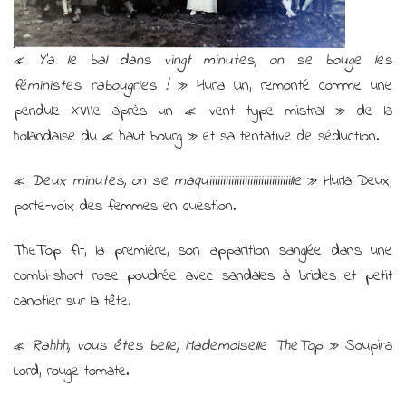
«
Y’a le bal dans vingt minutes, on se bouge les
féministes rabougries !
»
Hurla Un, remonté comme une
pendule XVIIe après un « vent type mistral » de la
hollandaise du « haut bourg » et sa tentative de séduction.
«
Deux minutes, on se maquiiiiiiiiiiiiiiiiiiiiiiiiiiiiiille
» Hurla Deux,
porte-voix des femmes en question.
TheTop fit, la première, son apparition sanglée dans une
combi-short rose poudrée avec sandales à brides et petit
canotier sur la tête.
«
Rahhh, vous êtes belle, Mademoiselle TheTop
» Soupira
Lord, rouge tomate.