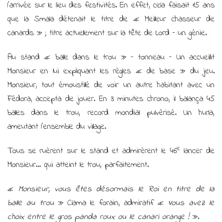
l’arrivée sur le lieu des festivités. En effet, cela faisait 15 ans
que la Smala détenait le titre de « Meilleur chasseur de
canards » ; titre actuellement sur la tête de Lord – un génie.
Au stand « balle dans le trou » – tonneau – Un accueillit
Monsieur en lui expliquant les règles « de base » du jeu.
Monsieur, tout émoustillé de voir un autre habitant avec un
Fédora, accepta de jouer. En 3 minutes chrono, il balança 45
balles dans le trou, record mondial pulvérisé. Un hurla,
ameutant l’ensemble du village.
e
Tous se ruèrent sur le stand et admirèrent le 46
lancer de
Monsieur… qui atteint le trou, parfaitement.
«
Monsieur, vous êtes désormais le Roi en titre de la
balle au trou
» Clama le forain, admiratif «
Vous avez le
choix entre le gros panda roux ou le canari orange !
».