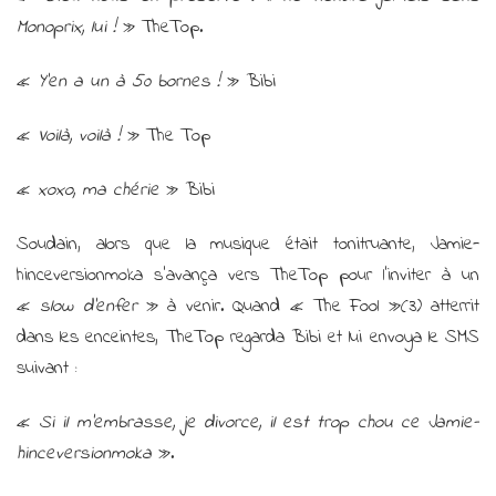
Monoprix, lui !
» TheTop.
«
Y’en a un à 50 bornes !
» Bibi
«
Voilà, voilà !
» The Top
«
xoxo, ma chérie
» Bibi
Soudain, alors que la musique était tonitruante, Jamie-
hinceversionmoka s’avança vers TheTop pour l’inviter à un
«
slow d’enfer
» à venir. Quand « The Fool »(3) atterrit
dans les enceintes, TheTop regarda Bibi et lui envoya le SMS
suivant :
«
Si il m’embrasse, je divorce, il est trop chou ce Jamie-
hinceversionmoka
».