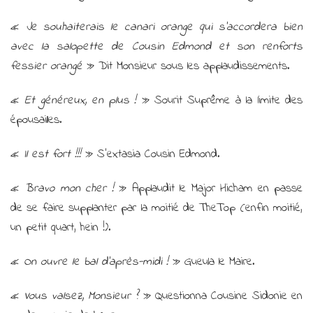
«
Je souhaiterais le canari orange qui s’accordera bien
avec la salopette de Cousin Edmond et son renforts
fessier orangé
» Dit Monsieur sous les applaudissements.
«
Et généreux, en plus !
» Sourit Suprême à la limite des
épousailles.
«
Il est fort !!!
» S’extasia Cousin Edmond.
«
Bravo mon cher !
» Applaudit le Major Hicham en passe
de se faire supplanter par la moitié de TheTop (enfin moitié,
un petit quart, hein !).
«
On ouvre le bal d’après-midi !
» Gueula le Maire.
«
Vous valsez, Monsieur ?
» Questionna Cousine Sidonie en