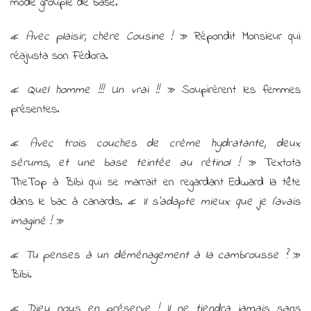
mode groupie de base.
«
Avec plaisir, chère Cousine !
» Répondit Monsieur qui
réajusta son Fédora.
«
Quel homme !!! Un vrai !!
» Soupirèrent les femmes
présentes.
«
Avec trois couches de crème hydratante, deux
sérums, et une base teintée au rétinol !
» Textota
TheTop à Bibi qui se marrait en regardant Edward la tête
dans le bac à canards. «
Il s’adapte mieux que je l’avais
imaginé !
»
«
Tu penses à un déménagement à la cambrousse ?
»
Bibi.
«
Dieu nous en préserve ! Il ne tiendra jamais sans