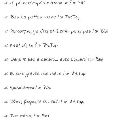
«
Je peux récupérer Monsieur ?
» Bibi
«
Bas les pattes, vilaine !
» TheTop
«
Remarque, y’a Cinq-et-Demi… peux pas !
» Bibi
«
Il est où, lui ?
» TheTop
«
Dans le bac à canard… avec Edward !
» Bibi
«
Ils sont graves nos mecs !
» TheTop
«
Epouse-moi !
» Bibi
«
D’acc, j’apporte les KitKat
» TheTop
«
Pas mieux !
» Bibi