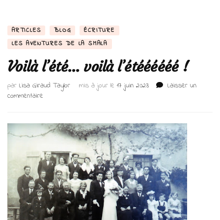
ARTICLES
BLOG
ÉCRITURE
LES AVENTURES DE LA SMALA
Voilà l’été… voilà l’étéééééé !
par
Lisa Giraud Taylor
mis à jour le
17 juin 2023
Laisser un
sur
commentaire
Voilà
l’été…
voilà
l’étéééééé !