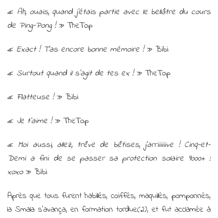
«
Ah, ouais, quand j’étais partie avec le bellâtre du cours
de Ping-Pong !
» TheTop
«
Exact ! T’as encore bonne mémoire !
» Bibi
«
Surtout quand il s’agit de tes ex !
» TheTop
«
Flatteuse !
» Bibi
«
Je t’aime !
» TheTop
«
Moi aussi, allez, trêve de bêtises, j’arriiiiiive ! Cinq-et-
Demi a fini de se passer sa protection solaire 9000+ !
xoxo
» Bibi
Après que tous furent habillés, coiffés, maquillés, pomponnés,
la Smala s’avança, en formation tordue(2), et fut acclamée à