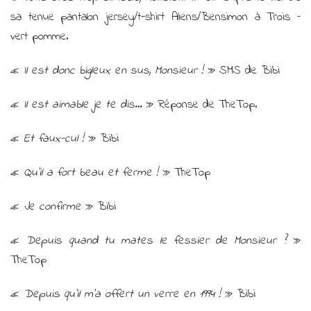
sa tenue pantalon jersey/t-shirt Aliens/Bensimon à Trois –
vert pomme.
«
Il est donc bigleux en sus, Monsieur !
» SMS de Bibi
«
Il est aimable je te dis…
» Réponse de TheTop.
«
Et faux-cul !
» Bibi
«
Qu’il a fort beau et ferme !
» TheTop
«
Je confirme
» Bibi
«
Depuis quand tu mates le fessier de Monsieur ?
»
TheTop
«
Depuis qu’il m’a offert un verre en 1994 !
» Bibi