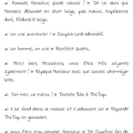
«
Raaaah, Monsieur, quelle classe !
» Dit Un alors que
Monsieur déboulait en short beige, polo mauve, tropézienne
doré, Fédora(1) beige.
«
Un vrai aventurier !
» Soupira Lord admiratif.
«
Un homme, un vrai
» Renchérit Quatre.
«
Merci bien, Messieurs, vous êtes très seyants
également !
» Répliqua Monsieur avec son sourire ultra-méga-
brite.
«
Ton mec va mieux !
» Textota Bibi à TheTop.
«
Il se fond dans la masse et il adoooore Un
» Répondit
TheTop en gloussant.
«
Vous êtes trop aimable, Monsieur
» Dit Suprême fier de