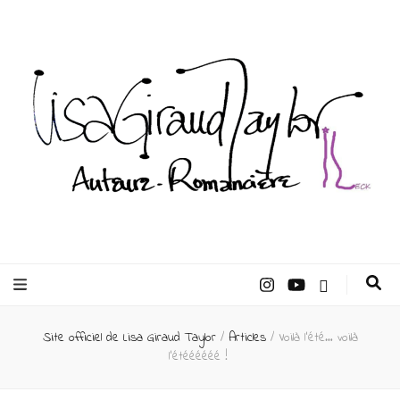
Lisa Giraud
Taylor –
Site officiel de Lisa Giraud Taylor
/
Articles
/
Voilà l’été… voilà
Auteur
l’étéééééé !