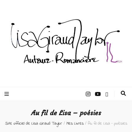
Lisa Giraud
Taylor –
Au fil de Lisa – poésies
Auteur
Site officiel de Lisa Giraud Taylor
/
Mes Livres
/
Au fil de Lisa – poésies