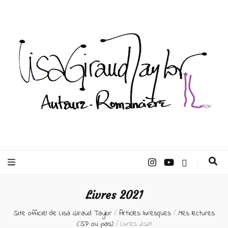
Lisa Giraud
Taylor –
Livres 2021
Auteur
Site officiel de Lisa Giraud Taylor
/
Articles livresques
/
Mes lectures
(SP ou pas)
/
Livres 2021