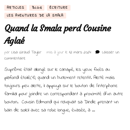
ARTICLES
BLOG
ÉCRITURE
LES AVENTURES DE LA SMALA
Quand la Smala perd Cousine
Aglaé
par
Lisa Giraud Taylor
mis à jour le
12 mars 2024
Laisser un
sur
commentaire
Quand
Suprême était allongé sur le canapé, les yeux fixés au
la
Smala
plafond étoilé(1), quand un hurlement retentit. Alerté mais
perd
toujours peu alerte, il appuya sur le bouton de l’interphone
Cousine
familial pour joindre un correspondant à proximité d’un autre
Aglaé
bouton. Cousin Edmond qui reluquait sa Dinde prenant un
bain de soleil avec sa robe longue, évasée, à …