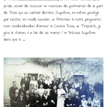
citrouilles
contre-
qu’elle venait de recevoir un morceau de potimarron de la part
attaquent !
de Trois qui se cachait derrière Suprême, lui-même protégé
par Nestor, en mode bouclier. « Attention à notre pingouinet,
mon roudoudoudou d’amour » Couina Trois. « T’inquiète, je
gère le chaton, il a l’air de se marrer ! » Précisa Suprême
alors que le …