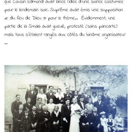
et
que Cousin Edmond avait lancé l’idée d’une soirée costumée
Suprême
pour le lendemain soir. Suprême avait émis une supposition
en
« du feu de Dieu » pour le thème… Évidemment, une
pleine
Camelote(1) !
partie de la Smala avait gueulé, protesté (sans pancarte)
mais tous s’étaient rangés aux côtés du binôme organisateur
…