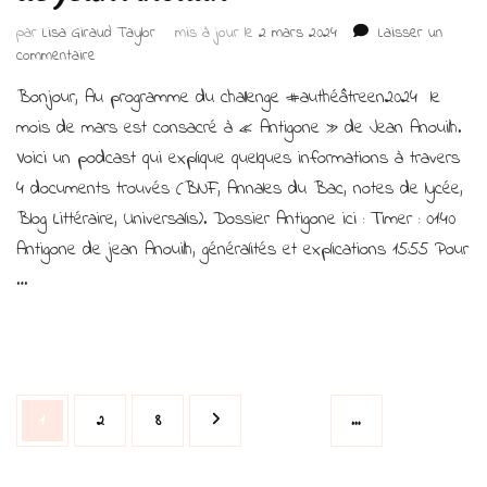
par
Lisa Giraud Taylor
mis à jour le
2 mars 2024
Laisser un
sur
commentaire
Au
Bonjour, Au programme du challenge #authéâtreen2024 le
Théâtre
en
mois de mars est consacré à « Antigone » de Jean Anouilh.
2024
Voici un podcast qui explique quelques informations à travers
:
4 documents trouvés (BNF, Annales du Bac, notes de lycée,
Antigone
de
Blog Littéraire, Universalis). Dossier Antigone ici : Timer : 01:40
jean
Antigone de jean Anouilh, généralités et explications 15:55 Pour
Anouilh
…
Navigation
Page
Page
Page
1
2
8
…
des
articles