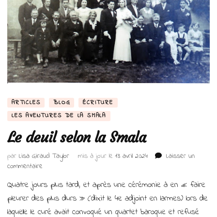
ARTICLES
BLOG
ÉCRITURE
LES AVENTURES DE LA SMALA
Le deuil selon la Smala
par
Lisa Giraud Taylor
mis à jour le
13 avril 2024
Laisser un
sur
commentaire
Le
Quatre jours plus tard, et après une cérémonie à en « faire
deuil
selon
pleurer des plus durs » (dixit le 4e adjoint en larmes) lors de
la
laquelle le curé avait convoqué un quartet baroque et refusé
Smala