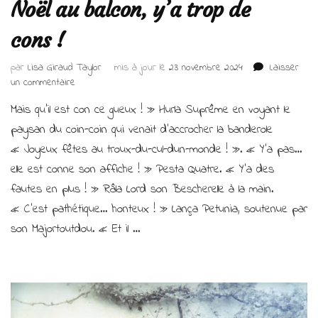
Noël au balcon, y’a trop de
cons !
par
Lisa Giraud Taylor
mis à jour le
23 novembre 2024
Laisser
sur
un commentaire
Noël
Mais qu’il est con ce gueux ! » Hurla Suprême en voyant le
au
balcon,
paysan du coin-coin qui venait d’accrocher la banderole
y’a
« Joyeux fêtes au troux-du-cul-dun-monde ! ». « Y’a pas…
trop
elle est conne son affiche ! » Pesta Quatre. « Y’a des
de
cons !
fautes en plus ! » Râla Lord son Bescherelle à la main.
« C’est pathétique… honteux ! » Lança Petunia, soutenue par
son Majortoutdou. « Et il …