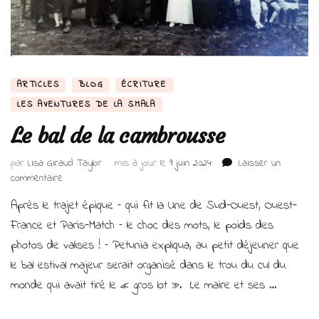
ARTICLES
BLOG
ÉCRITURE
LES AVENTURES DE LA SMALA
Le bal de la cambrousse
par
Lisa Giraud Taylor
mis à jour le
9 juin 2024
Laisser un
sur
commentaire
Le
Après le trajet épique – qui fit la Une de Sud-Ouest, Ouest-
bal
de
France et Paris-Match – le choc des mots, le poids des
la
photos de valises ! – Petunia expliqua, au petit déjeuner que
cambrousse
le bal estival majeur serait organisé dans le trou du cul du
monde qui avait tiré le « gros lot ». Le maire et ses …