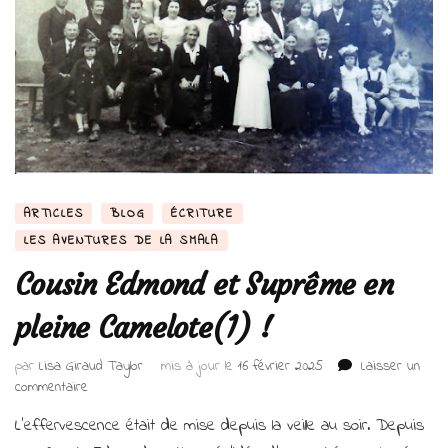
ARTICLES
BLOG
ÉCRITURE
LES AVENTURES DE LA SMALA
Cousin Edmond et Suprême en
pleine Camelote(1) !
par
Lisa Giraud Taylor
mis à jour le
16 février 2025
Laisser un
sur
commentaire
Cousin
L’effervescence était de mise depuis la veille au soir. Depuis
Edmond