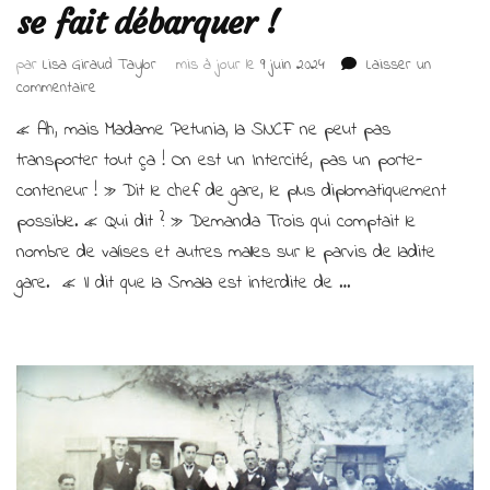
se fait débarquer !
par
Lisa Giraud Taylor
mis à jour le
9 juin 2024
Laisser un
sur
commentaire
La
« Ah, mais Madame Petunia, la SNCF ne peut pas
Smala
veut
transporter tout ça ! On est un Intercité, pas un porte-
embarquer
conteneur ! » Dit le chef de gare, le plus diplomatiquement
mais
possible. « Qui dit ? » Demanda Trois qui comptait le
se
fait
nombre de valises et autres malles sur le parvis de ladite
débarquer !
gare. « Il dit que la Smala est interdite de …