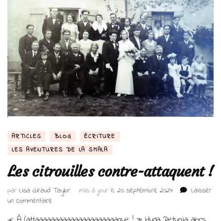
ARTICLES
BLOG
ÉCRITURE
LES AVENTURES DE LA SMALA
Les citrouilles contre-attaquent !
par
Lisa Giraud Taylor
mis à jour le
20 septembre 2024
Laisser
sur
un commentaire
Les
« À l’attaaaaaaaaaaaaaaaaaaaaaque ! » Hurla Petunia alors