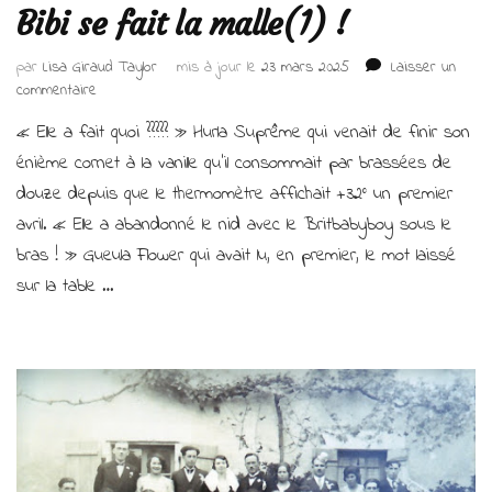
Bibi se fait la malle(1) !
par
Lisa Giraud Taylor
mis à jour le
23 mars 2025
Laisser un
sur
commentaire
Bibi
« Elle a fait quoi ????? » Hurla Suprême qui venait de finir son
se
fait
énième cornet à la vanille qu’il consommait par brassées de
la
douze depuis que le thermomètre affichait +32° un premier
malle(1) !
avril. « Elle a abandonné le nid avec le Britbabyboy sous le
bras ! » Gueula Flower qui avait lu, en premier, le mot laissé
sur la table …