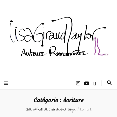
Lisa Giraud
Taylor –
Catégorie :
écriture
Auteur
Site officiel de Lisa Giraud Taylor
/
écriture