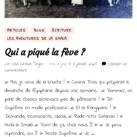
ARTICLES
BLOG
ÉCRITURE
LES AVENTURES DE LA SMALA
Qui a piqué la fève ?
par
Lisa Giraud Taylor
mis à jour le
3 janvier 2025
Laisser un
sur
commentaire
Qui
« Moi, je veux de la brioche ! » Couina Trois qui préparait le
a
piqué
dimanche de l’Épiphanie depuis une semaine. « Pommier, on
la
parle de choses sérieuses pas de pâtisserie ! » Dit
fève ?
Suprême en mode professeur. « Et la frangipane ? »
Demanda, inconsciente, Gloria. « Rade retro Satanas ! »
Hurla la Smala « Point de ça, chez nous !!! » « Je peux
reprendre, oui !!! » Pesta Suprême « Je …