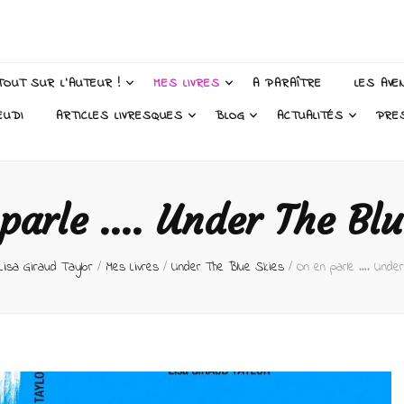
 Taylor – Auteur
TOUT SUR L’AUTEUR !
MES LIVRES
A PARAÎTRE
LES AVE
EUDI
ARTICLES LIVRESQUES
BLOG
ACTUALITÉS
PRE
parle …. Under The Blu
 Lisa Giraud Taylor
/
Mes Livres
/
Under The Blue Skies
/
On en parle …. Unde