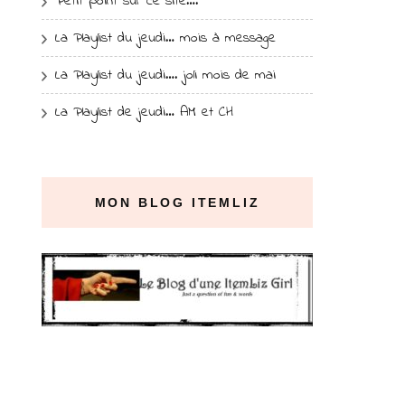
Petit point sur ce site….
La Playlist du jeudi… mois à message
La Playlist du jeudi…. joli mois de mai
La Playlist de jeudi… AM et CH
MON BLOG ITEMLIZ