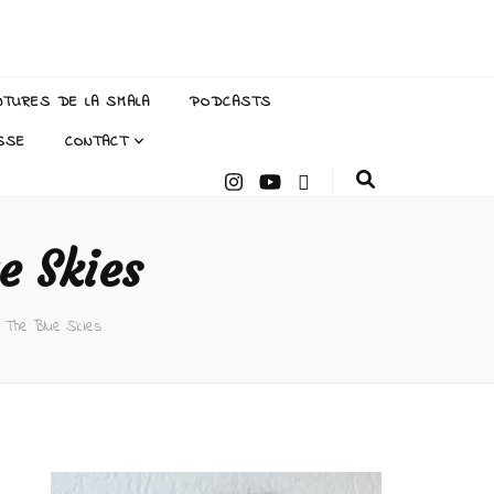
NTURES DE LA SMALA
PODCASTS
SSE
CONTACT
e Skies
r The Blue Skies