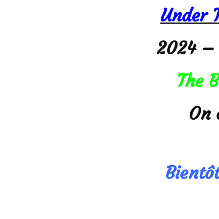
Under T
2024 
The B
On 
Bientôt