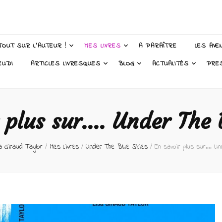
 Taylor – Auteur
TOUT SUR L’AUTEUR !
MES LIVRES
A PARAÎTRE
LES AVE
EUDI
ARTICLES LIVRESQUES
BLOG
ACTUALITÉS
PRE
 plus sur…. Under The 
sa Giraud Taylor
/
Mes Livres
/
Under The Blue Skies
/
En savoir plus sur…. U