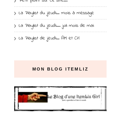
Petit point sur ce site….
La Playlist du jeudi… mois à message
La Playlist du jeudi…. joli mois de mai
La Playlist de jeudi… AM et CH
MON BLOG ITEMLIZ