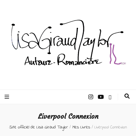
Lisa Giraud
Taylor –
Liverpool Connexion
Auteur
Site officiel de Lisa Giraud Taylor
/
Mes Livres
/
Liverpool Connexion