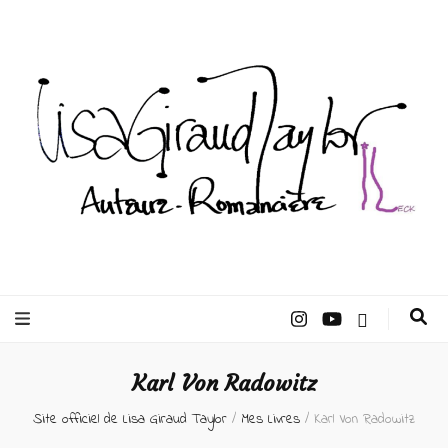
Lisa Giraud
Taylor –
Karl Von Radowitz
Auteur
Site officiel de Lisa Giraud Taylor
/
Mes Livres
/
Karl Von Radowitz