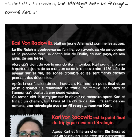
faisant de ces romans,
une tétralogie avec un fil rouge…
nommé Karl
.
«