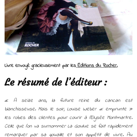
Martin
(Éditions
du
Rocher)
Livre envoyé gracieusement par les
Éditions du Rocher.
Le résumé de l’éditeur :
«
A seize ans, la future reine du cancan est
blanchisseuse. Mais le soir, Louise Weber « emprunte »
les robes des clientes pour courir à l’Elysée Montmartre.
Celle que l’on va surnommer La Goulue se fait rapidement
remarquer par sa gouaille et son appétit de vivre. Au