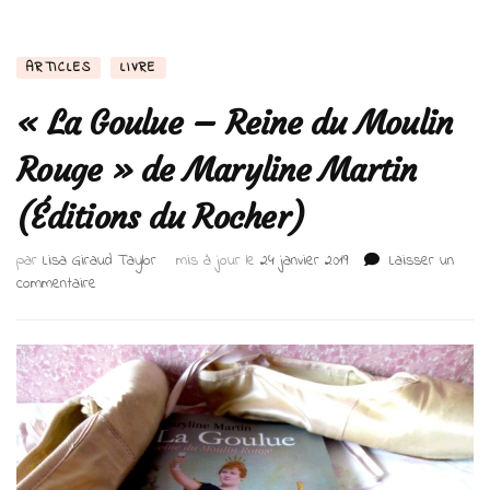
ARTICLES
LIVRE
« La Goulue – Reine du Moulin
Rouge » de Maryline Martin
(Éditions du Rocher)
par
Lisa Giraud Taylor
mis à jour le
24 janvier 2019
Laisser un
sur
commentaire
« La
Goulue
–
Reine
du
Moulin
Rouge »
de
Maryline