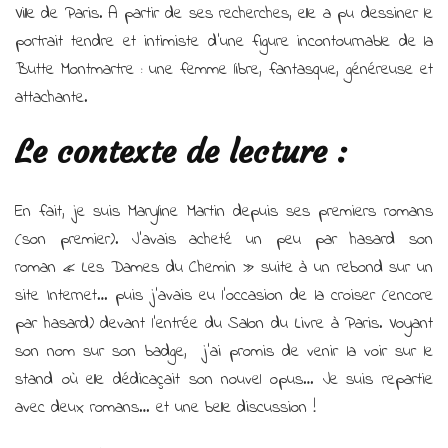
Ville de Paris. A partir de ses recherches, elle a pu dessiner le
portrait tendre et intimiste d’une figure incontournable de la
Butte Montmartre : une femme libre, fantasque, généreuse et
attachante.
Le contexte de lecture :
En fait, je suis Maryline Martin depuis ses premiers romans
(son premier). J’avais acheté un peu par hasard son
roman « Les Dames du Chemin » suite à un rebond sur un
site Internet… puis j’avais eu l’occasion de la croiser (encore
par hasard) devant l’entrée du Salon du Livre à Paris. Voyant
son nom sur son badge, j’ai promis de venir la voir sur le
stand où elle dédicaçait son nouvel opus… Je suis repartie
avec deux romans… et une belle discussion !