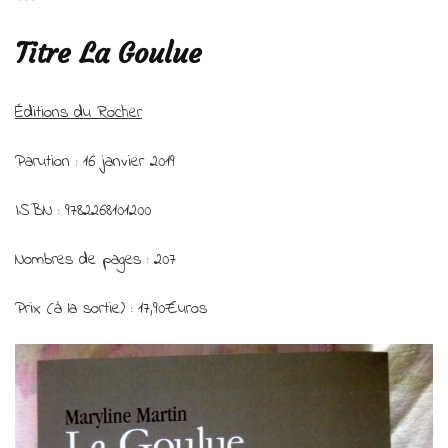
***
Titre
La Goulue
Éditions du Rocher
Parution : 16 janvier 2019
ISBN : 9782268101200
Nombres de pages : 207
Prix (à la sortie) : 17,90€uros