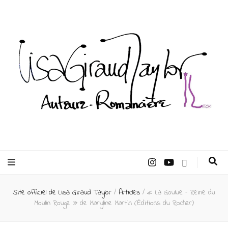
Lisa Giraud
Taylor –
Site officiel de Lisa Giraud Taylor
/
Articles
/
« La Goulue – Reine du
Auteur
Moulin Rouge » de Maryline Martin (Éditions du Rocher)