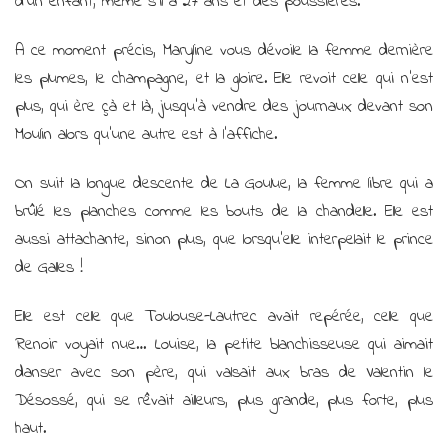
d’un enfant, même s’il a 27 ans et des poussières.
A ce moment précis, Maryline vous dévoile la femme dernière
les plumes, le champagne, et la gloire. Elle revoit celle qui n’est
plus, qui ère çà et là, jusqu’à vendre des journaux devant son
Moulin alors qu’une autre est à l’affiche.
On suit la longue descente de La Goulue, la femme libre qui a
brûlé les planches comme les bouts de la chandelle. Elle est
aussi attachante, sinon plus, que lorsqu’elle interpelait le prince
de Galles !
Elle est celle que Toulouse-Lautrec avait repérée, celle que
Renoir voyait nue… Louise, la petite blanchisseuse qui aimait
danser avec son père, qui valsait aux bras de Valentin le
Désossé, qui se rêvait ailleurs, plus grande, plus forte, plus
haut.