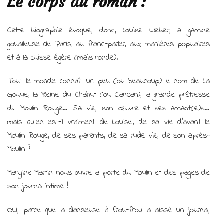
Le corps du roman :
Cette biographie évoque, donc, Louise Weber, la gamine
gouailleuse de Paris, au franc-parler, aux manières populaires
et à la cuisse légère (mais ronde).
Tout le monde connaît un peu (ou beaucoup) le nom de La
Goulue, la Reine du Chahut (ou Cancan), la grande prêtresse
du Moulin Rouge… Sa vie, son œuvre et ses amant(e)s…
mais qu’en est-il vraiment de Louise, de sa vie d’avant le
Moulin Rouge, de ses parents, de sa rude vie, de son après-
Moulin ?
Maryline Martin nous ouvre la porte du Moulin et des pages de
son journal intime !
Oui, parce que la danseuse à frou-frou a laissé un journal,