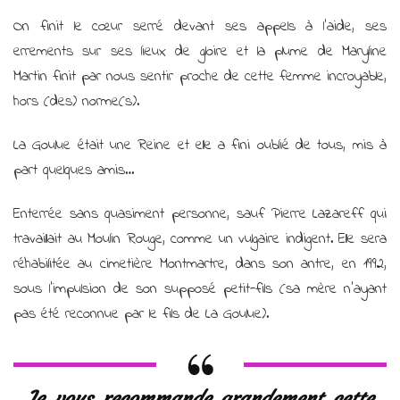
On finit le cœur serré devant ses appels à l’aide, ses
errements sur ses lieux de gloire et la plume de Maryline
Martin finit par nous sentir proche de cette femme incroyable,
hors (des) norme(s).
La Goulue était une Reine et elle a fini oublié de tous, mis à
part quelques amis…
Enterrée sans quasiment personne, sauf Pierre Lazareff qui
travaillait au Moulin Rouge, comme un vulgaire indigent. Elle sera
réhabilitée au cimetière Montmartre, dans son antre, en 1992,
sous l’impulsion de son supposé petit-fils (sa mère n’ayant
pas été reconnue par le fils de La Goulue).
Je vous recommande grandement cette