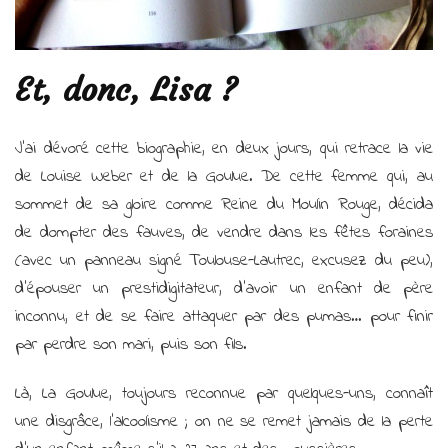
Et, donc, Lisa ?
J’ai dévoré cette biographie, en deux jours, qui retrace la vie
de Louise Weber et de la Goulue. De cette femme qui, au
sommet de sa gloire comme Reine du Moulin Rouge, décida
de dompter des fauves, de vendre dans les fêtes foraines
(avec un panneau signé Toulouse-Lautrec, excusez du peu),
d’épouser un prestidigitateur, d’avoir un enfant de père
inconnu, et de se faire attaquer par des pumas… pour finir
par perdre son mari, puis son fils.
Là, La Goulue, toujours reconnue par quelques-uns, connaît
une disgrâce, l’alcoolisme ; on ne se remet jamais de la perte