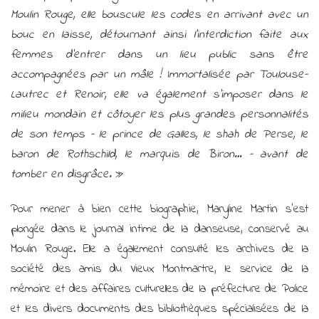
Moulin Rouge, elle bouscule les codes en arrivant avec un
bouc en laisse, détournant ainsi l’interdiction faite aux
femmes d’entrer dans un lieu public sans être
accompagnées par un mâle ! Immortalisée par Toulouse-
Lautrec et Renoir, elle va également s’imposer dans le
milieu mondain et côtoyer les plus grandes personnalités
de son temps – le prince de Galles, le shah de Perse, le
baron de Rothschild, le marquis de Biron… – avant de
tomber en disgrâce.
»
Pour mener à bien cette biographie, Maryline Martin s’est
plongée dans le journal intime de la danseuse, conservé au
Moulin Rouge. Elle a également consulté les archives de la
société des amis du Vieux Montmartre, le service de la
mémoire et des affaires culturelles de la préfecture de Police
et les divers documents des bibliothèques spécialisées de la