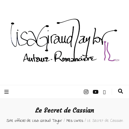
Lisa Giraud
Taylor –
Le Secret de Cassian
Auteur
Site officiel de Lisa Giraud Taylor
/
Mes Livres
/
Le Secret de Cassian