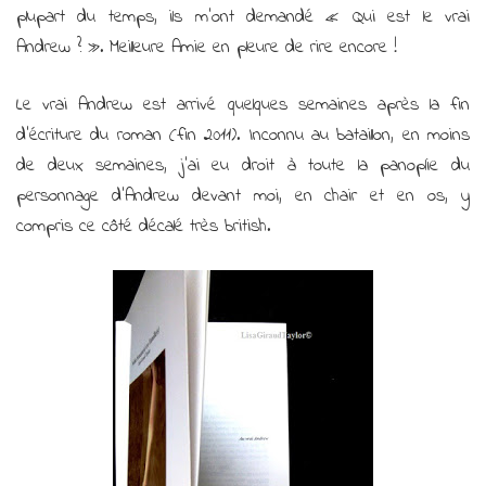
plupart du temps, ils m’ont demandé « Qui est le vrai
Andrew ? ». Meilleure Amie en pleure de rire encore !
Le vrai Andrew est arrivé quelques semaines après la fin
d’écriture du roman (fin 2011). Inconnu au bataillon, en moins
de deux semaines, j’ai eu droit à toute la panoplie du
personnage d’Andrew devant moi, en chair et en os, y
compris ce côté décalé très british.