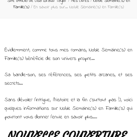
Site officiel de Lisa Giraud Taylor
/
Mes Livres
/
Noble Semaine(s) en
Famille(s)
/
En savoir plus sur… Noble Semaine(s) en Famille(s)
Évidemment, comme tous mes romans, Noble Semaine(s) en
Famille(s) bénéficie de son univers propre…
Sa bande-son, ses références, ses petits arcanes, et ses
secrets…
Sans dévoiler l’intrigue, l’histoire et la fin (surtout pas !), voici
quelques informations sur Noble Semaine(s) en Famille(s) qui
pourront vous donner l’envie en savoir plus….
NOUVELLE COUVERTURE,