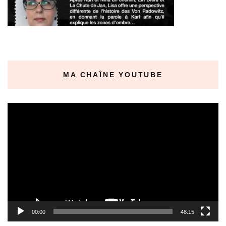
MA CHAÎNE YOUTUBE
Lecteur
vidéo
00:00
48:15