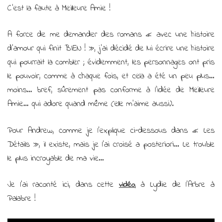
C’est la faute à Meilleure Amie !
A force de me demander des romans « avec une histoire
d’amour qui finit BIEN ! », j’ai décidé de lui écrire une histoire
qui pourrait la combler ; évidemment, les personnages ont pris
le pouvoir, comme à chaque fois, et cela a été un peu plus…
moins… bref, sûrement pas conforme à l’idée de Meilleure
Amie… qui adore quand même (elle m’aime aussi).
Pour Andrew, comme je l’explique ci-dessous dans « Les
Détails », il existe, mais je l’ai croisé a posteriori… Le trouble
le plus incroyable de ma vie…
Je l’ai raconté ici, dans cette
à Lydie de l’Arbre à
vidéo
,
Palabre !