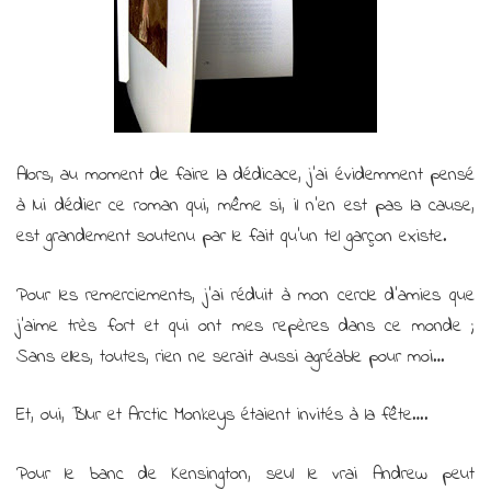
Alors, au moment de faire la dédicace, j’ai évidemment pensé
à lui dédier ce roman qui, même si, il n’en est pas la cause,
est grandement soutenu par le fait qu’un tel garçon existe.
Pour les remerciements, j’ai réduit à mon cercle d’amies que
j’aime très fort et qui ont mes repères dans ce monde ;
Sans elles, toutes, rien ne serait aussi agréable pour moi…
Et, oui, Blur et Arctic Monkeys étaient invités à la fête….
Pour le banc de Kensington, seul le vrai Andrew peut