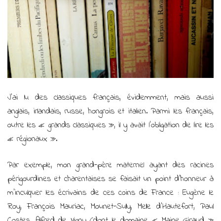
J’ai lu des classiques français, évidemment, mais aussi
anglais, irlandais, russe, hongrois et italien. Parmi les français,
outre les « grands classiques », il y avait l’obligation de lire les
« régionaux ».
Par exemple, mon grand-père maternel ayant des racines
périgourdines et charentaises se faisait un point d’honneur à
m’inculquer les écrivains de ces coins de France : Eugène le
Roy, François Mauriac, Mounet-Sully, Melle d’Hautefort, Paul
Costes, Alfred de Vigny (dont le domaine « Maine Giraud »