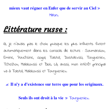
mieux vaut régner en Enfer que de servir au Ciel
»
Milton.
Littérature russe :
là, je n’avais pas le choix puisque les plus influents furent
automatiquement dans les conseils de lecture : Soumarokov,
Emine, Pouchkine, Gogol, Tolstoï, Dostoïevski, Tougueniev,
Tchekhov, Maïakovski et Blok. Là, aussi, mon intérêt principal
va à Tolstoï, Maïakovski et Tourgueniev.
Il n’y a d’existence sur terre que pour les originaux.
«
Seuls ils ont droit à la vie
» Tourgueniev.