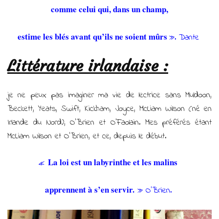
comme celui qui, dans un champ,
estime les blés avant qu’ils ne soient mûrs
». Dante
Littérature irlandaise :
je ne peux pas imaginer ma vie de lectrice sans Muldoon,
Beckett, Yeats, Swift, Kickham, Joyce, McLiam Wilson (né en
Irlande du Nord), O’Brien et O’Faolain. Mes préférés étant
McLiam Wilson et O’Brien, et ce, depuis le début.
La loi est un labyrinthe et les malins
«
apprennent à s’en servir.
» O’Brien.