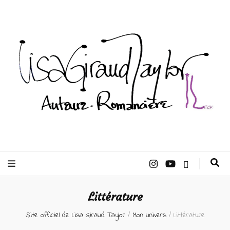
Lisa Giraud
Taylor –
Littérature
Auteur
Site officiel de Lisa Giraud Taylor
/
Mon univers
/
Littérature