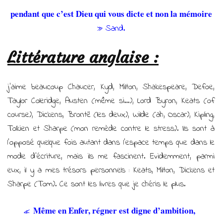
pendant que c’est Dieu qui vous dicte et non la mémoire
» Sand.
Littérature anglaise :
j’aime beaucoup Chaucer, Kyd, Milton, Shakespeare, Defoe,
Taylor Coleridge, Austen (même si…), Lord Byron, Keats (of
course), Dickens, Brontë (les deux), Wilde (ah, Oscar), Kipling,
Tolkien et Sharpe (mon remède contre le stress). Ils sont à
l’opposé quelque fois autant dans l’espace temps que dans le
mode d’écriture, mais ils me fascinent. Evidemment, parmi
eux, il y a mes trésors personnels : Keats, Milton, Dickens et
Sharpe (Tom). Ce sont les livres que je chéris le plus.
Même en Enfer, régner est digne d’ambition,
«