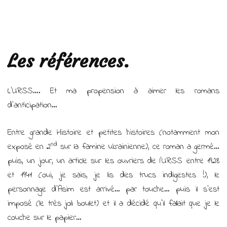
Les références.
L’URSS…. Et ma propension à aimer les romans
d’anticipation…
Entre grande Histoire et petites histoires (notamment mon
nd
exposé en 2
sur la famine ukrainienne), ce roman a germé…
puis, un jour, un article sur les ouvriers de l’URSS entre 1928
et 1941 (oui, je sais, je lis des trucs indigestes !), le
personnage d’Asim est arrivé… par touche… puis il s’est
imposé (le très joli boulet) et il a décidé qu’il fallait que je le
couche sur le papier…