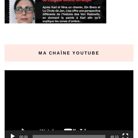
MA CHAÎNE YOUTUBE
Lecteur
vidéo
00:00
48:15