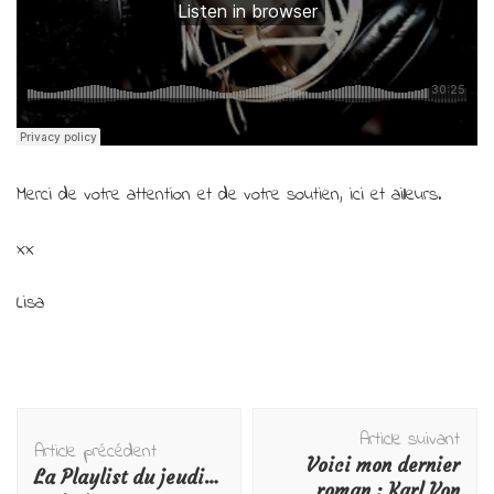
Merci de votre attention et de votre soutien, ici et ailleurs.
xx
Lisa
Navigation
Article suivant
d'article
Article précédent
Voici mon dernier
La Playlist du jeudi…
roman : Karl Von