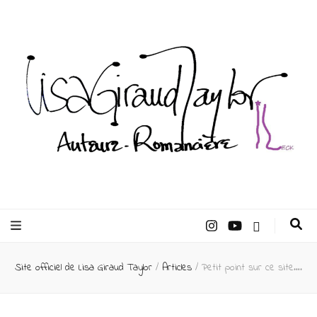
Lisa Giraud
Taylor –
Site officiel de Lisa Giraud Taylor
/
Articles
/
Petit point sur ce site….
Auteur