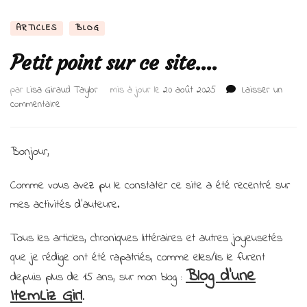
ARTICLES
BLOG
Petit point sur ce site….
par
Lisa Giraud Taylor
mis à jour le
20 août 2025
Laisser un
sur
commentaire
Petit
point
sur
Bonjour,
ce
site….
Comme vous avez pu le constater ce site a été recentré sur
mes activités d’auteure.
Tous les articles, chroniques littéraires et autres joyeusetés
que je rédige ont été rapatriés, comme elles/ils le furent
Blog d’une
depuis plus de 15 ans, sur mon blog :
ItemLiz Girl
.