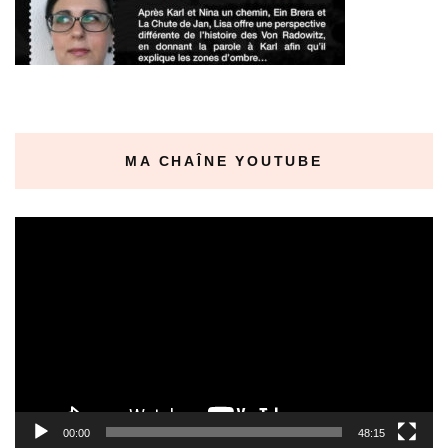
MA CHAÎNE YOUTUBE
Lecteur
vidéo
00:00
48:15