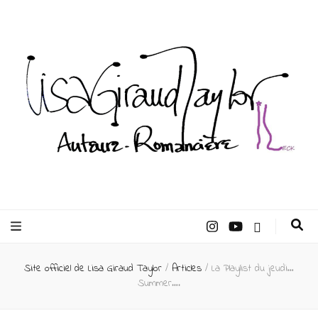
Lisa Giraud
Taylor –
Site officiel de Lisa Giraud Taylor
/
Articles
/
La Playlist du jeudi…
Auteur
Summer….