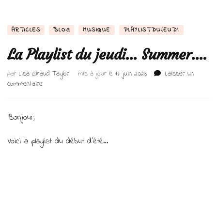
ARTICLES
BLOG
MUSIQUE
PLAYLISTDUJEUDI
La Playlist du jeudi… Summer….
par
Lisa Giraud Taylor
mis à jour le
17 juin 2023
Laisser un
sur
commentaire
La
Playlist
du
Bonjour,
jeudi…
Summer….
Voici la playlist du début d’été…