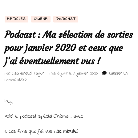
ARTICLES
CINÉMA
PODCAST
Podcast : Ma sélection de sorties
pour janvier 2020 et ceux que
j’ai éventuellement vus !
par
Lisa Giraud Taylor
mis à jour le
2 janvier 2020
Laisser un
sur
commentaire
Podcast
:
Ma
Hey,
sélection
de
Voici le podcast spécial Cinéma… avec :
sorties
pour
1. Les films que j’ai vus (
2e minute
)
janvier
2020