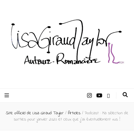
Lisa Giraud
Taylor –
Site officiel de Lisa Giraud Taylor
/
Articles
/
Podcast : Ma sélection de
Auteur
sorties pour janvier 2020 et ceux que j’ai éventuellement vus !