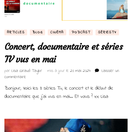
ARTICLES
BLOG
CINÉMA
PODCAST
SÉRIESTV
Concert, documentaire et séries
TV vus en mai
par
Lisa Giraud Taylor
mis à jour le
20 mai 2024
Laisser un
sur
commentaire
Concert,
Bonjour, Voici les 3 séries Tv, le concert et le début de
documentaire
et
documentaire que j’ai vus en mai… Et vous ? xx Lisa
séries
TV
vus
en
mai