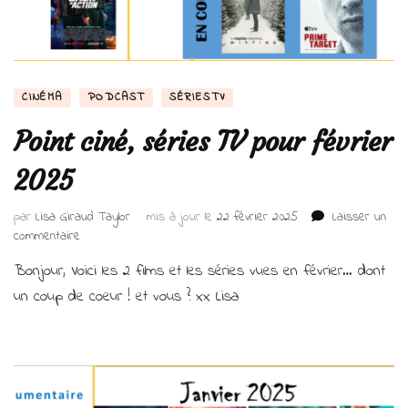
CINÉMA
PODCAST
SÉRIESTV
Point ciné, séries TV pour février
2025
par
Lisa Giraud Taylor
mis à jour le
22 février 2025
Laisser un
sur
commentaire
Point
Bonjour, Voici les 2 films et les séries vues en février… dont
ciné,
séries
un coup de coeur ! et vous ? xx Lisa
TV
pour
février
2025