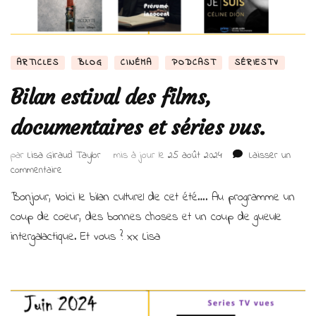
ARTICLES
BLOG
CINÉMA
PODCAST
SÉRIESTV
Bilan estival des films,
documentaires et séries vus.
par
Lisa Giraud Taylor
mis à jour le
25 août 2024
Laisser un
sur
commentaire
Bilan
Bonjour, Voici le bilan culturel de cet été…. Au programme un
estival
des
coup de coeur, des bonnes choses et un coup de gueule
films,
intergalactique. Et vous ? xx Lisa
documentaires
et
séries
vus.