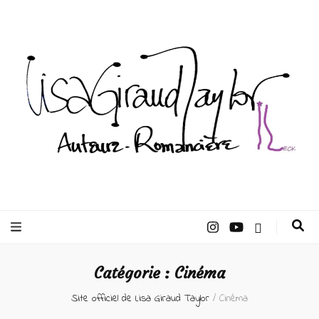
Lisa Giraud
Taylor –
Catégorie :
Cinéma
Auteur
Site officiel de Lisa Giraud Taylor
/
Cinéma