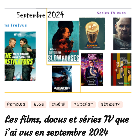
en
octobre
2024
ARTICLES
BLOG
CINÉMA
PODCAST
SÉRIESTV
Les films, docus et séries TV que
j’ai vus en septembre 2024