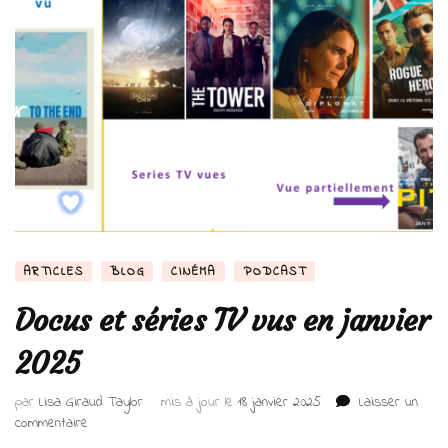
ARTICLES
BLOG
CINÉMA
PODCAST
Docus et séries TV vus en janvier
2025
par
Lisa Giraud Taylor
mis à jour le
18 janvier 2025
Laisser un
sur
commentaire
Docus