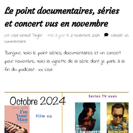
Le point documentaires, séries
et concert vus en novembre
par
Lisa Giraud Taylor
mis à jour le
2 novembre 2024
Laisser un
sur
commentaire
Le
Bonjour, Voici le point séries, documentaires et un concert
point
documentaires,
pour novembre. Voici la vignette de la série dont je parle à la
séries
fin du podcast : xx Lisa
et
concert
vus
en
novembre