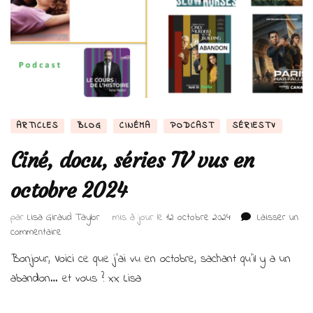
ARTICLES
BLOG
CINÉMA
PODCAST
SÉRIESTV
Ciné, docu, séries TV vus en
octobre 2024
par
Lisa Giraud Taylor
mis à jour le
12 octobre 2024
Laisser un
sur
commentaire
Ciné,
Bonjour, Voici ce que j’ai vu en octobre, sachant qu’il y a un
docu,
séries
abandon… et vous ? xx Lisa
TV
vus