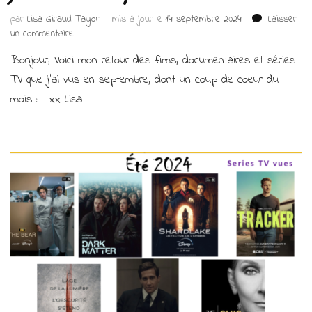
par
Lisa Giraud Taylor
mis à jour le
14 septembre 2024
Laisser
sur
un commentaire
Les
Bonjour, Voici mon retour des films, documentaires et séries
films,
docus
TV que j’ai vus en septembre, dont un coup de coeur du
et
mois : xx Lisa
séries
TV
que
j’ai
vus
en
septembre
2024