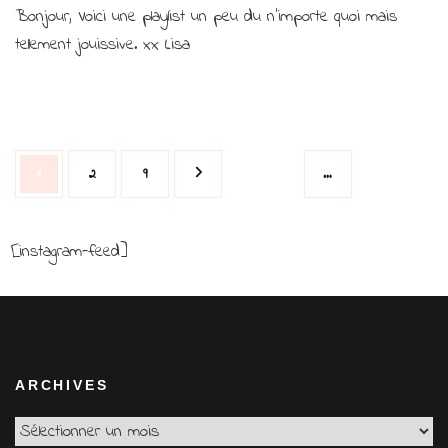
Bonjour, Voici une playlist un peu du n’importe quoi mais
Playlist
du
tellement jouissive. xx Lisa
jeudi…
cruel
ou
pas
?
Navigation
Page
Page
Page
1
2
9
…
des
articles
[instagram-feed]
ARCHIVES
Archives