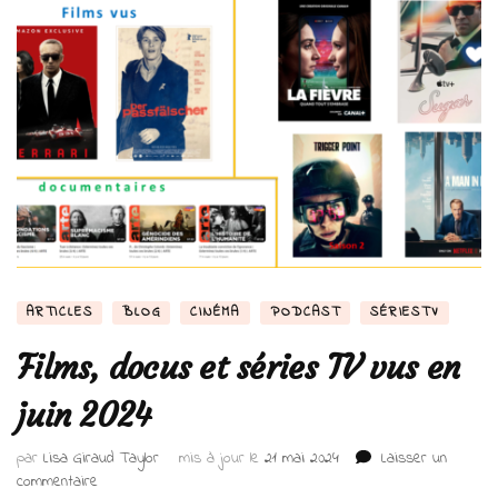
ARTICLES
BLOG
CINÉMA
PODCAST
SÉRIESTV
Films, docus et séries TV vus en
juin 2024
par
Lisa Giraud Taylor
mis à jour le
21 mai 2024
Laisser un
sur
commentaire