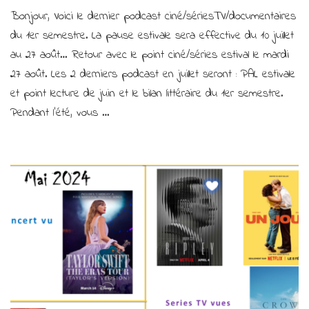
Films,
Bonjour, Voici le dernier podcast ciné/sériesTV/documentaires
docus
et
du 1er semestre. La pause estivale sera effective du 10 juillet
séries
au 27 août… Retour avec le point ciné/séries estival le mardi
TV
27 août. Les 2 derniers podcast en juillet seront : PAL estivale
vus
en
et point lecture de juin et le bilan littéraire du 1er semestre.
juin
Pendant l’été, vous …
2024