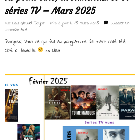
séries TV – Mars 2025
par
Lisa Giraud Taylor
mis à jour le
15 mars 2025
Laisser un
sur
commentaire
Le
Bonjour, Voici ce qui fut au programme de mars côté télé,
point
ciné,
ciné et tablette
xx Lisa
documentaires
et
séries
TV
–
Mars
2025