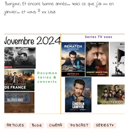
Bonjour, Et encore bonne année… Voici ce que j’ai vu en
et
séries
janvier… et vous ?? xx Lisa
TV
vus
en
janvier
2025
ARTICLES
BLOG
CINÉMA
PODCAST
SÉRIESTV