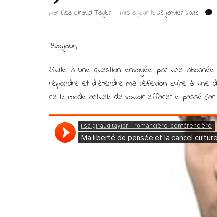
par
Lisa Giraud Taylor
mis à jour le
28 janvier 2023
Bonjour,
Suite à une question envoyée par une abonnée (q
répondre et d’étendre ma réflexion suite à une d
cette mode actuelle de vouloir effacer le passé (artist