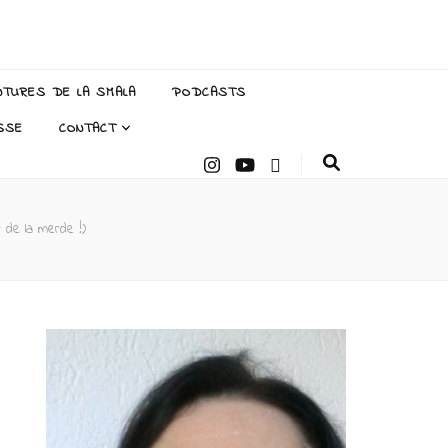
NTURES DE LA SMALA
PODCASTS
SSE
CONTACT
t de la merde !)