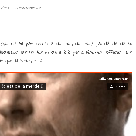
sur
Laisser un commentaire
Ma
liberté
de
pensée
et
ui n’était pas contente du tout, du tout), j’ai décidé de lui
la
iscussion sur un forum qui a été particulièrement effarant sur
cancel
culture
ique, littéraire, etc.)
(c’est
de
la
merde
!)