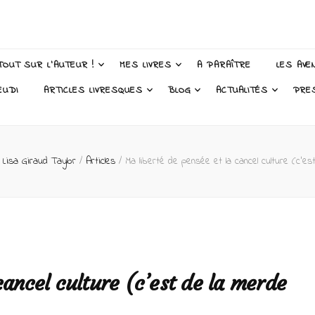
 Taylor – Auteur
TOUT SUR L’AUTEUR !
MES LIVRES
A PARAÎTRE
LES AVE
EUDI
ARTICLES LIVRESQUES
BLOG
ACTUALITÉS
PRE
e Lisa Giraud Taylor
/
Articles
/
Ma liberté de pensée et la cancel culture (c’es
cancel culture (c’est de la merde