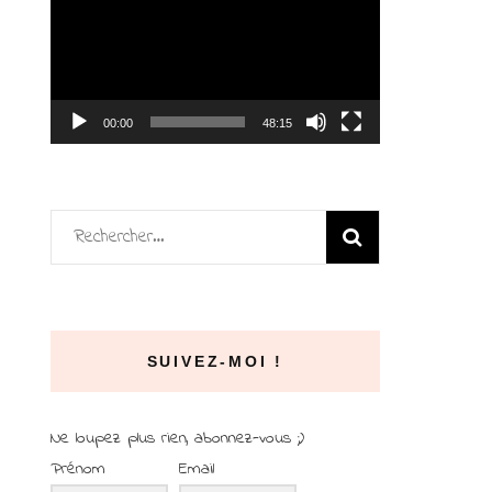
vidéo
00:00
48:15
Rechercher :
SUIVEZ-MOI !
Ne loupez plus rien, abonnez-vous ;)
Prénom
Email