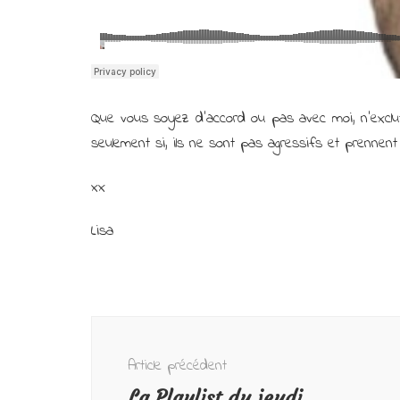
Que vous soyez d’accord ou pas avec moi, n’exclut
seulement si, ils ne sont pas agressifs et prennen
xx
Lisa
Navigation
d'article
Article précédent
La Playlist du jeudi…