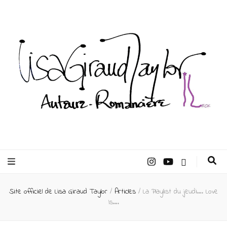
Lisa Giraud
Taylor –
Site officiel de Lisa Giraud Taylor
/
Articles
/
La Playlist du jeudi…. Love
Auteur
Is….