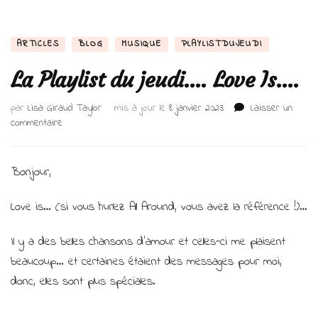
ARTICLES
BLOG
MUSIQUE
PLAYLISTDUJEUDI
La Playlist du jeudi…. Love Is….
par
Lisa Giraud Taylor
mis à jour le
8 janvier 2023
Laisser un
sur
commentaire
La
Playlist
du
Bonjour,
jeudi….
Love
Love is… (si vous hurlez All Around, vous avez la référence !)…
Is….
Il y a des belles chansons d’amour et celles-ci me plaisent
beaucoup… et certaines étaient des messages pour moi,
donc, elles sont plus spéciales.