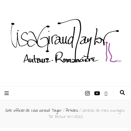
Lisa Giraud
Taylor –
Site officiel de Lisa Giraud Taylor
/
Articles
/
Genèse de mes ouvrages :
Auteur
De Retour en URSS