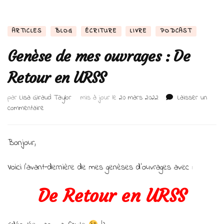
ARTICLES
BLOG
ÉCRITURE
LIVRE
PODCAST
Genèse de mes ouvrages : De
Retour en URSS
par
Lisa Giraud Taylor
mis à jour le
20 mars 2022
Laisser un
sur
commentaire
Genèse
de
mes
Bonjour,
ouvrages
:
Voici l’avant-dernière de mes genèses d’ouvrages avec :
De
Retour
De Retour en URSS
en
URSS