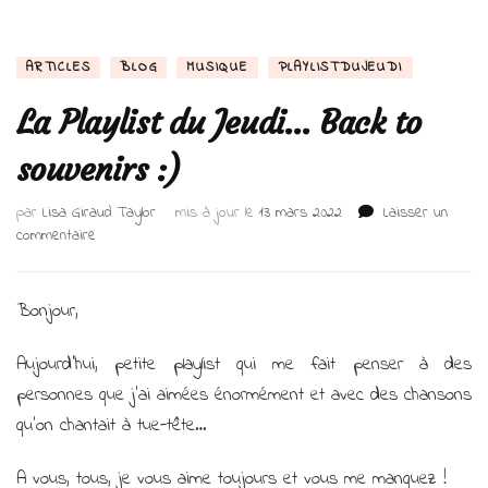
ARTICLES
BLOG
MUSIQUE
PLAYLISTDUJEUDI
La Playlist du Jeudi… Back to
souvenirs :)
par
Lisa Giraud Taylor
mis à jour le
13 mars 2022
Laisser un
sur
commentaire
La
Playlist
du
Bonjour,
Jeudi…
Back
Aujourd’hui, petite playlist qui me fait penser à des
to
personnes que j’ai aimées énormément et avec des chansons
souvenirs
:)
qu’on chantait à tue-tête…
A vous, tous, je vous aime toujours et vous me manquez !