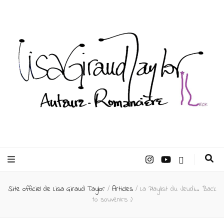
Lisa Giraud
Taylor –
Site officiel de Lisa Giraud Taylor
/
Articles
/
La Playlist du Jeudi… Back
Auteur
to souvenirs :)