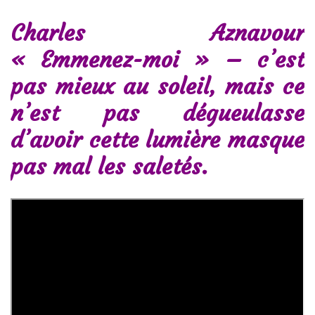
Charles Aznavour
« Emmenez-moi » – c’est
pas mieux au soleil, mais ce
n’est pas dégueulasse
d’avoir cette lumière masque
pas mal les saletés.