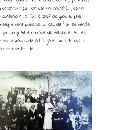
, mais Madame Petunia, la SNCF ne peut pas
Smala
veut
porter tout ça ! On est un Intercité, pas un
embarquer
-conteneur ! » Dit le chef de gare, le plus
mais
omatiquement possible. « Qui dit ? » Demanda
se
fait
 qui comptait le nombre de valises et autres
débarquer !
s sur le parvis de ladite gare. « Il dit que la
a est interdite de …