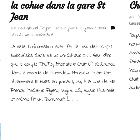
la cohue dans la gare St
Ch
Jean
par
L
Laiss
par
Lisa Giraud Taylor
mis à jour le
13 janvier 2024
sur
Laisser un commentaire
Depu
TheTop
nouv
La veille, l’information avait fait le tour des RS(1)
divorce
Smal
et
spécialisés dans les « on-dit-que ». Il faut dire
e
provoque
faisa
que le couple TheTop&Monsieur était LA référence
la
incom
dans le monde de la mode… Monsieur avait fait
cohue
était
dans
récemment le buzz en posant, nu, à la Une de Elle
la
audi
France, Madame Figaro, Vogue US, Vogue Australia
gare
et même Alt au Danemark !…. …
St
Jean