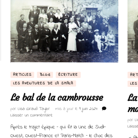
ARTICLES
BLOG
ÉCRITURE
ART
LES AVENTURES DE LA SMALA
LES
Le bal de la cambrousse
La
ma
par
Lisa Giraud Taylor
mis à jour le
9 juin 2024
sur
Laisser un commentaire
par
L
Le
Après le trajet épique – qui fit la Une de Sud-
Laiss
bal
de
Ouest, Ouest-France et Paris-Match – le choc des