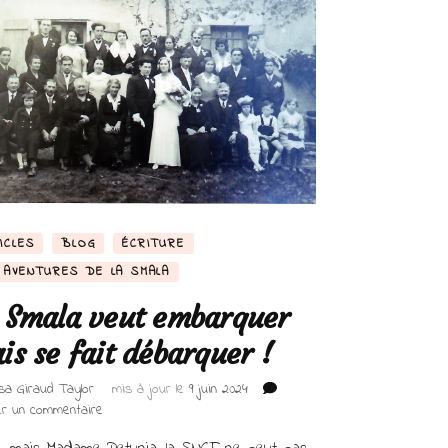
ICLES
BLOG
ÉCRITURE
 AVENTURES DE LA SMALA
 Smala veut embarquer
is se fait débarquer !
isa Giraud Taylor
mis à jour le
9 juin 2024
sur
er un commentaire
La