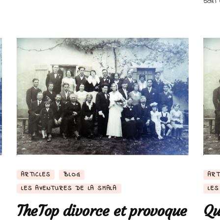
bain 
ARTICLES
BLOG
ART
LES AVENTURES DE LA SMALA
LES
TheTop divorce et provoque
Qu