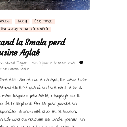
ICLES
BLOG
ÉCRITURE
 AVENTURES DE LA SMALA
and la Smala perd
usine Aglaé
isa Giraud Taylor
mis à jour le
12 mars 2024
sur
er un commentaire
Quand
me était allongé sur le canapé, les yeux fixés
la
Smala
afond étoilé(1), quand un hurlement retentit.
perd
é mais toujours peu alerte, il appuya sur le
Cousine
n de l’interphone familial pour joindre un
Aglaé
espondant à proximité d’un autre bouton.
in Edmond qui reluquait sa Dinde prenant un