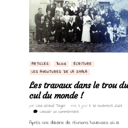
ARTICLES
BLOG
ÉCRITURE
LES AVENTURES DE LA SMALA
Les travaux dans le trou d
cul du monde !
par
Lisa Giraud Taylor
mis à jour le
12 novembre 2023
sur
Laisser un commentaire
Les
Après une dizaine de réunions houleuses où la
travaux