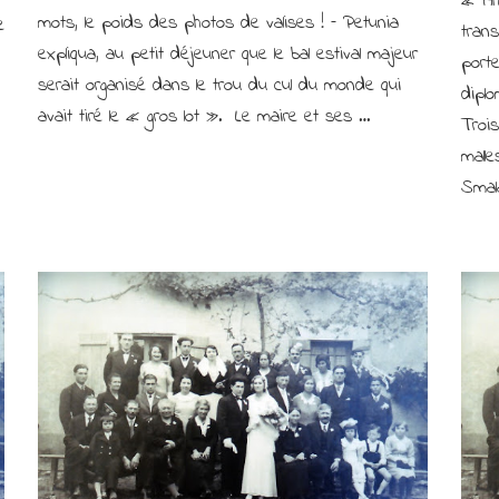
« Ah
la
mots, le poids des photos de valises ! – Petunia
e
trans
cambrousse
expliqua, au petit déjeuner que le bal estival majeur
porte
serait organisé dans le trou du cul du monde qui
dipl
avait tiré le « gros lot ». Le maire et ses …
Trois
malle
Smal