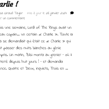
arlie !
isa Giraud Taylor
mis à jour le
26 janvier 2024
sur
er un commentaire
Quand
is une semaine, Lord of The Rings avait un
Lord
rencontre
eau copain… un certain « Charlie ». Toute la
Charlie !
a se demandait qui était ce « Charlie » qui
it passer des nuits blanches au génie
pris. Un matin, Bibi monta au grenier – où il
 terré depuis huit jours ! – et demanda
ence. Quatre et Deux, inquiets, Trois en …