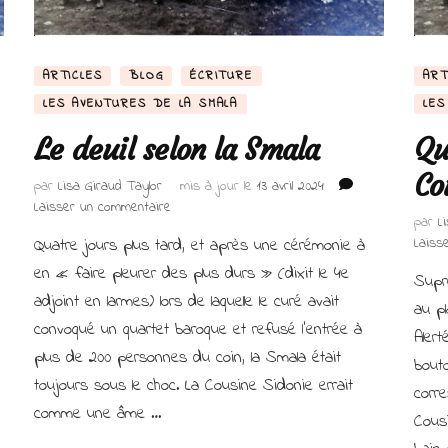
ARTICLES
BLOG
ÉCRITURE
ART
LES AVENTURES DE LA SMALA
LES
Le deuil selon la Smala
Qu
Co
par
Lisa Giraud Taylor
mis à jour le
13 avril 2024
sur
Laisser un commentaire
par
L
Le
Quatre jours plus tard, et après une cérémonie à
Laiss
deuil
selon
en « faire pleurer des plus durs » (dixit le 4e
Suprê
la
adjoint en larmes) lors de laquelle le curé avait
au pl
Smala
convoqué un quartet baroque et refusé l’entrée à
Alert
plus de 200 personnes du coin, la Smala était
bouto
toujours sous le choc. La Cousine Sidonie errait
corr
comme une âme …
Cous