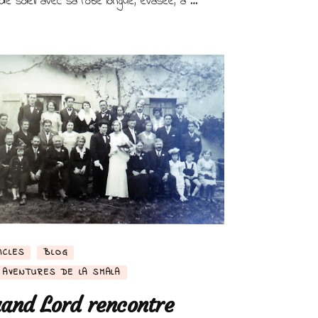
de soleil avec sa robe longue, évasée, à …
ICLES
BLOG
 AVENTURES DE LA SMALA
and Lord rencontre