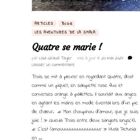
ARTICLES
BLOG
LES AVENTURES DE LA SMALA
Quatre se marie !
par
Lisa Giraud Taylor
mis à jour le
20 mai 2024
sur
Laisser un commentaire
Quatre
Trois se mit à pleurer en regardant Quatre, droit
se
marie !
comme un piquet, en salopette rose fluo et
converses orange à paillettes. Il souriait aux anges
en agitant les mains en mode éventail lors d’un pic
de chaleur. « Mon choupinou d’amour, que je suis
joie ! » Gueula Trois entre deux sanglots longs(1).
« C’est l’amouuuuuuuuuuuuuuuur » Hurla Petunia
en …