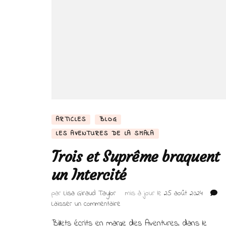
ARTICLES
BLOG
LES AVENTURES DE LA SMALA
Trois et Suprême braquent
un Intercité
par
Lisa Giraud Taylor
mis à jour le
25 août 2024
sur
Laisser un commentaire
Trois
Billets écrits en marge des Aventures, dans le
et