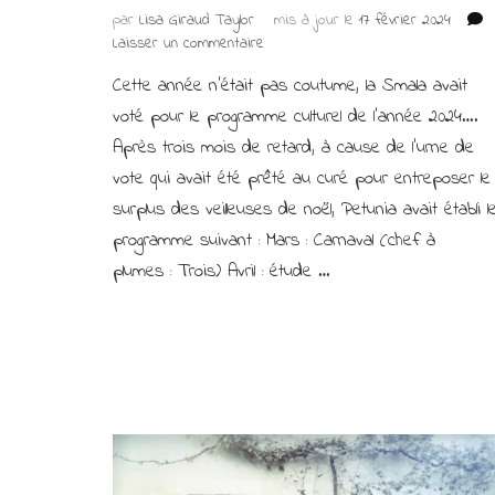
par
Lisa Giraud Taylor
mis à jour le
17 février 2024
sur
Laisser un commentaire
Le
Cette année n’était pas coutume, la Smala avait
carnaval
de
voté pour le programme culturel de l’année 2024….
la
Après trois mois de retard, à cause de l’urne de
Smala
vote qui avait été prêté au curé pour entreposer le
surplus des veilleuses de noël, Petunia avait établi l
programme suivant : Mars : Carnaval (chef à
plumes : Trois) Avril : étude …