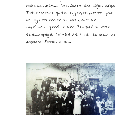
Suprême
cadre des pré-J.O. Paris 2024 et d’un séjour épiqu
braquent
Trois était sur le quai de la gare, en partance pour
un
un long week-end en amoureux avec son
Intercité
Suprêminou, quand elle hurla. Bibi qui était venue
les accompagner (« Faut que tu viennes, sinon ton
papounet d’amour à toi …