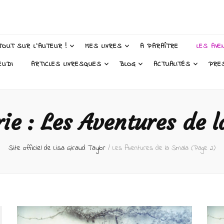
 Taylor – Auteur
TOUT SUR L’AUTEUR !
MES LIVRES
A PARAÎTRE
LES AVE
EUDI
ARTICLES LIVRESQUES
BLOG
ACTUALITÉS
PRE
rie :
Les Aventures de l
Site officiel de Lisa Giraud Taylor
/
Les Aventures de la Smala
(Page 2)