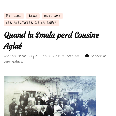
ARTICLES
BLOG
ÉCRITURE
LES AVENTURES DE LA SMALA
Quand la Smala perd Cousine
Aglaé
par
Lisa Giraud Taylor
mis à jour le
12 mars 2024
Laisser un
sur
commentaire
Quand
la
Smala
perd
Cousine
Aglaé