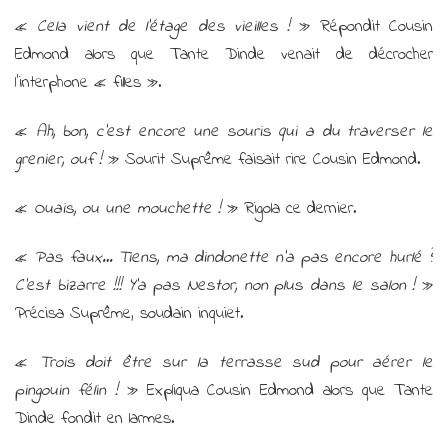
«
Cela vient de l’étage des vieilles !
» Répondit Cousin
Edmond alors que Tante Dinde venait de décrocher
l’interphone « filles ».
«
Ah, bon, c’est encore une souris qui a du traverser le
grenier, ouf !
» Sourit Suprême faisait rire Cousin Edmond.
«
Ouais, ou une mouchette !
» Rigola ce dernier.
«
Pas faux… Tiens, ma dindonette n’a pas encore hurlé ?
C’est bizarre !!! Y’a pas Nestor, non plus dans le salon !
»
Précisa Suprême, soudain inquiet.
«
Trois doit être sur la terrasse sud pour aérer le
pingouin félin !
» Expliqua Cousin Edmond alors que Tante
Dinde fondit en larmes.