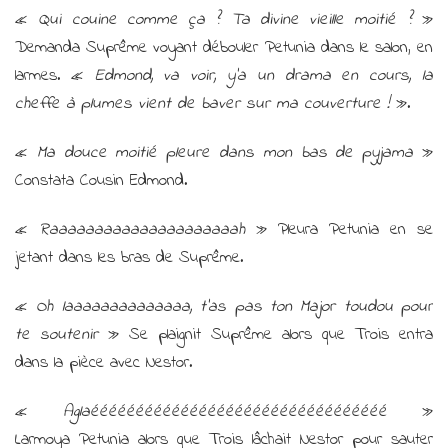
«
Qui couine comme ça ? Ta divine vieille moitié ?
»
Demanda Suprême voyant débouler Petunia dans le salon, en
larmes. «
Edmond, va voir, y’a un drama en cours, la
cheffe à plumes vient de baver sur ma couverture !
».
«
Ma douce moitié pleure dans mon bas de pyjama
»
Constata Cousin Edmond.
«
Raaaaaaaaaaaaaaaaaaaaah
» Pleura Petunia en se
jetant dans les bras de Suprême.
«
Oh laaaaaaaaaaaaaa, t’as pas ton Major toudou pour
te soutenir
» Se plaignit Suprême alors que Trois entra
dans la pièce avec Nestor.
«
Aglaééééééééééééééééééééééééééééééééé
»
Larmoya Petunia alors que Trois lâchait Nestor pour sauter