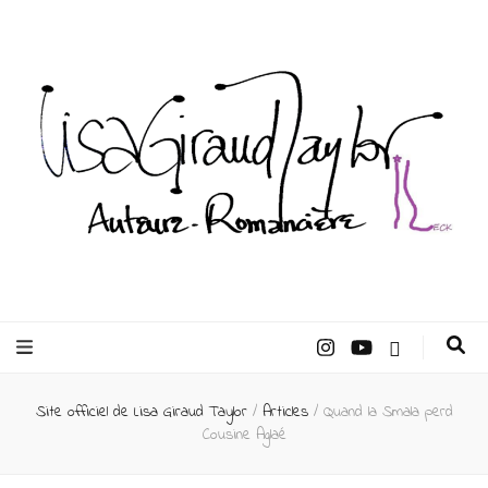
Lisa Giraud
Taylor –
Site officiel de Lisa Giraud Taylor
/
Articles
/
Quand la Smala perd
Auteur
Cousine Aglaé