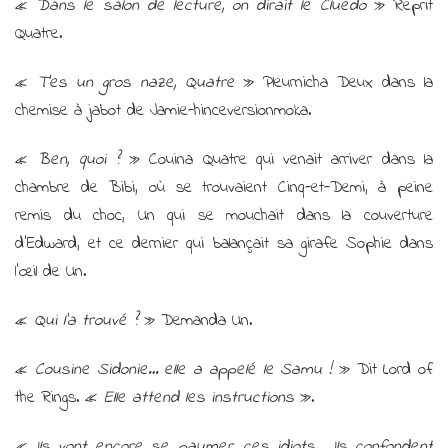
«
Dans le salon de lecture, on dirait le Cluedo
» Reprit
Quatre.
«
T’es un gros naze, Quatre
» Pleurnicha Deux dans la
chemise à jabot de Jamie-hinceversionmoka.
«
Ben, quoi ?
» Couina Quatre qui venait arriver dans la
chambre de Bibi, où se trouvaient Cinq-et-Demi, à peine
remis du choc, Un qui se mouchait dans la couverture
d’Edward, et ce dernier qui balançait sa girafe Sophie dans
l’œil de Un.
«
Qui l’a trouvé ?
» Demanda Un.
«
Cousine Sidonie… elle a appelé le Samu !
» Dit Lord of
the Rings. «
Elle attend les instructions
».
«
Ils vont encore se paumer, ces idiots… Ils confondent