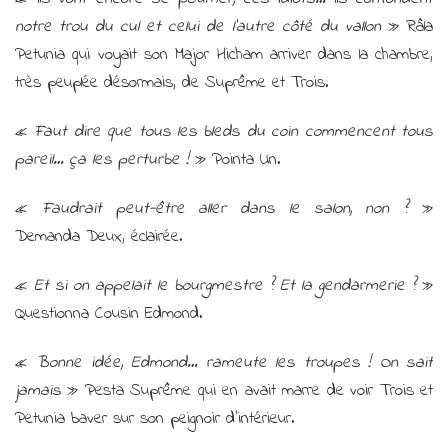
notre trou du cul et celui de l’autre côté du vallon
» Râla
Petunia qui voyait son Major Hicham arriver dans la chambre,
très peuplée désormais, de Suprême et Trois.
«
Faut dire que tous les bleds du coin commencent tous
pareil… ça les perturbe !
» Pointa Un.
«
Faudrait peut-être aller dans le salon, non ?
»
Demanda Deux, éclairée.
«
Et si on appelait le bourgmestre ? Et la gendarmerie ?
»
Questionna Cousin Edmond.
«
Bonne idée, Edmond… rameute les troupes ! On sait
jamais
» Pesta Suprême qui en avait marre de voir Trois et
Petunia baver sur son peignoir d’intérieur.