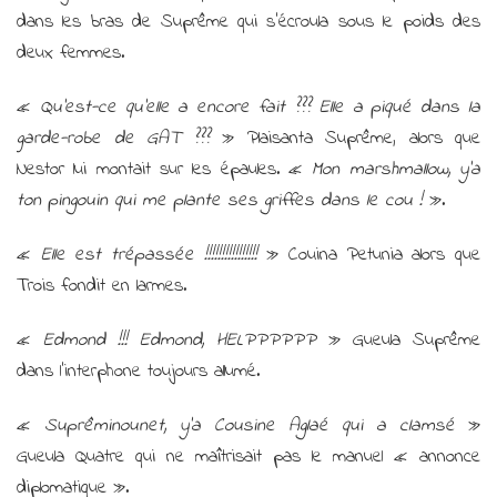
dans les bras de Suprême qui s’écroula sous le poids des
deux femmes.
«
Qu’est-ce qu’elle a encore fait ??? Elle a piqué dans la
garde-robe de GAT ???
» Plaisanta Suprême, alors que
Nestor lui montait sur les épaules. «
Mon marshmallow, y’a
ton pingouin qui me plante ses griffes dans le cou !
».
«
Elle est trépassée !!!!!!!!!!!!!!!!
» Couina Petunia alors que
Trois fondit en larmes.
«
Edmond !!! Edmond, HELPPPPPP
» Gueula Suprême
dans l’interphone toujours allumé.
«
Suprêminounet, y’a Cousine Aglaé qui a clamsé
»
Gueula Quatre qui ne maîtrisait pas le manuel « annonce
diplomatique ».