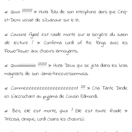
«
Quoi ???????
» Hurla Bibi de son interphone alors que Cinq-
et-Demi venait de s’évanouir sur le lit.
«
Cousine Aglaé est raide morte sur la bergère du salon
de lecture !
» Confirma Lord of the Rings avec les
FlowerPower aux chœurs larmoyants.
«
Quoiiiiiiiiiiiiiiiiiii ??????
» Hurla Deux qui se jeta dans les bras
maigrelets de son Jamie-hinceversionmoka.
«
Commeeeeeeeeeeeeeeeeeeent ???
» Cria Tante Dinde
en s’accrochant au pyjama de Cousin Edmond.
«
Ben, elle est morte, quoi ? Elle est toute froide
»
Précisa, clinique, Lord (sans les chœurs).