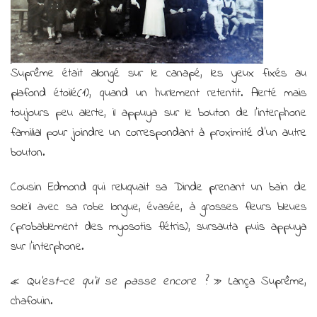
Suprême était allongé sur le canapé, les yeux fixés au
plafond étoilé(1), quand un hurlement retentit. Alerté mais
toujours peu alerte, il appuya sur le bouton de l’interphone
familial pour joindre un correspondant à proximité d’un autre
bouton.
Cousin Edmond qui reluquait sa Dinde prenant un bain de
soleil avec sa robe longue, évasée, à grosses fleurs bleues
(probablement des myosotis flétris), sursauta puis appuya
sur l’interphone.
«
Qu’est-ce qu’il se passe encore ?
» Lança Suprême,
chafouin.