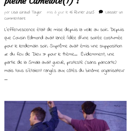
pleine Camelote(1) !
par
Lisa Giraud Taylor
mis à jour le
16 février 2025
Laisser un
sur
commentaire
Cousin
L’effervescence était de mise depuis la veille au soir. Depuis
Edmond
et
que Cousin Edmond avait lancé l’idée d’une soirée costumée
Suprême
pour le lendemain soir. Suprême avait émis une supposition
en
« du feu de Dieu » pour le thème… Évidemment, une
pleine
Camelote(1) !
partie de la Smala avait gueulé, protesté (sans pancarte)
mais tous s’étaient rangés aux côtés du binôme organisateur
…