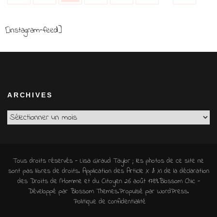
des
articles
[instagram-feed]
ARCHIVES
Archives
Tous droits réservés - Lisa Giraud Taylor ; les photos de ce site ne
sont pas libres de droits. Application des Article X & XI de la déclaration
des Droits de l'Homme et du Citoyen 26 août 1789.
Blossom Chic -
Développé par
Blossom Themes
.Propulsé par
WordPress
.
Politique de confidentialité