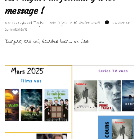
message !
par
Lisa Giraud Taylor
mis à jour le
16 février 2025
Laisser un
sur
commentaire
La
Bonjour, Oui, oui, écoutez bien… xx Lisa
Playlist
du
jeudi…
y’a
un
message
!