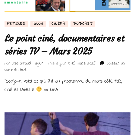
ARTICLES
BLOG
CINÉMA
PODCAST
Le point ciné, documentaires et
séries TV – Mars 2025
par
Lisa Giraud Taylor
mis à jour le
15 mars 2025
Laisser un
sur
commentaire
Le
Bonjour, Voici ce qui fut au programme de mars côté télé,
point
ciné,
ciné et tablette
xx Lisa
documentaires
et
séries
TV
–
Mars
2025