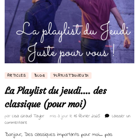
ARTICLES
BLOG
PLAYLISTDUJEUDI
La Playlist du jeudi…. des
classique (pour moi)
par
Lisa Giraud Taylor
mis à jour le
16 février 2025
Laisser un
sur
commentaire
La
Bonjour, Des classiques importants pour moi… pas
Playlist