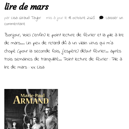
lire de mars
par
Lisa Giraud Taylor
mis à jour le
18 octobre 2025
Laisser un
sur
commentaire
Point
Bonjour, Voici (enfin) le point lecture de février et la pile à lire
Lecture
de
de mars…. Un peu de retard dû à un vilain virus qui m’a
février
chopé (pour la seconde fois, j’espère) début février… après
et
trois semaines de tranquillité… Point lecture de février : Pile à
pile
à
lire de mars : xx Lisa
lire
de
mars