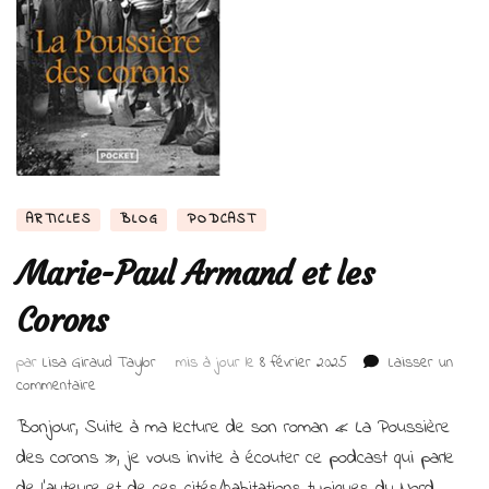
ARTICLES
BLOG
PODCAST
Marie-Paul Armand et les
Corons
par
Lisa Giraud Taylor
mis à jour le
8 février 2025
Laisser un
sur
commentaire
Marie-
Bonjour, Suite à ma lecture de son roman « La Poussière
Paul
Armand
des corons », je vous invite à écouter ce podcast qui parle
et
de l’auteure et de ces cités/habitations typiques du Nord.