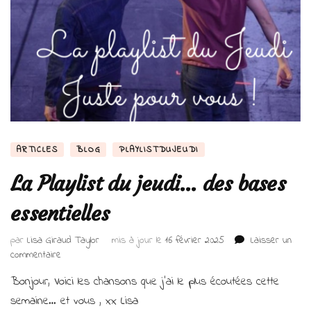
ARTICLES
BLOG
PLAYLISTDUJEUDI
La Playlist du jeudi… des bases
essentielles
par
Lisa Giraud Taylor
mis à jour le
16 février 2025
Laisser un
sur
commentaire
La
Bonjour, Voici les chansons que j’ai le plus écoutées cette
Playlist
du
semaine… et vous , xx Lisa