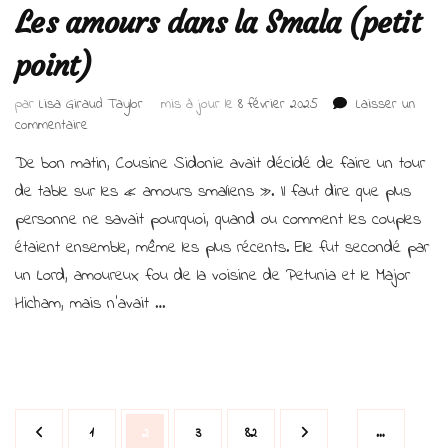
Les amours dans la Smala (petit
point)
par
Lisa Giraud Taylor
mis à jour le
8 février 2025
Laisser un
sur
commentaire
Les
De bon matin, Cousine Sidonie avait décidé de faire un tour
amours
dans
de table sur les « amours smaliens ». Il faut dire que plus
la
personne ne savait pourquoi, quand ou comment les couples
Smala
étaient ensemble, même les plus récents. Elle fut secondé par
(petit
point)
un Lord, amoureux fou de la voisine de Petunia et le Major
Hicham, mais n’avait …
Navigation
Page
Page
Page
Page
1
2
3
82
…