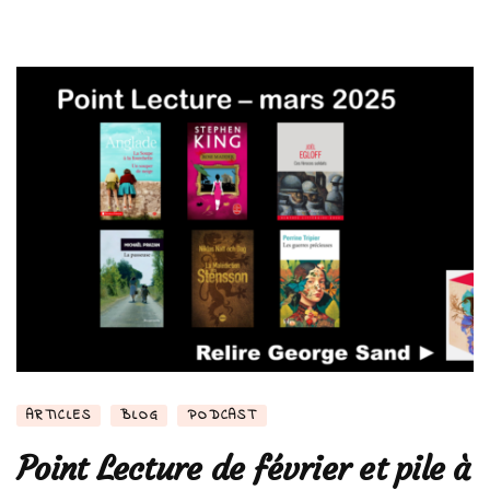
jeudi…
des
bases
essentielles
ARTICLES
BLOG
PODCAST
Point Lecture de février et pile à