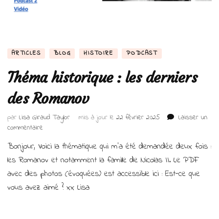
ARTICLES
BLOG
HISTOIRE
PODCAST
Théma historique : les derniers
des Romanov
par
Lisa Giraud Taylor
mis à jour le
22 février 2025
Laisser un
sur
commentaire
Théma
Bonjour, Voici la thématique qui m’a été demandée deux fois :
historique
:
les Romanov et notamment la famille de Nicolas II. Le PDF
les
avec des photos (évoquées) est accessible ici : Est-ce que
derniers
vous avez aimé ? xx Lisa
des
Romanov