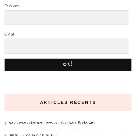
Prénom
Email
OK!
ARTICLES RÉCENTS
Voici mon dernier roman : Karl Von Radowitz
Petit point sur ce site….