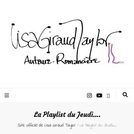
Lisa Giraud
Taylor –
La Playlist du Jeudi….
Auteur
Site officiel de Lisa Giraud Taylor
/
La Playlist du Jeudi….