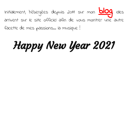
blog
Initialement, hébergées depuis 2011 sur mon
, elles
arrivent sur le site officiel afin de vous montrer une autre
facette de mes passions… la musique !
Happy New Year 2021