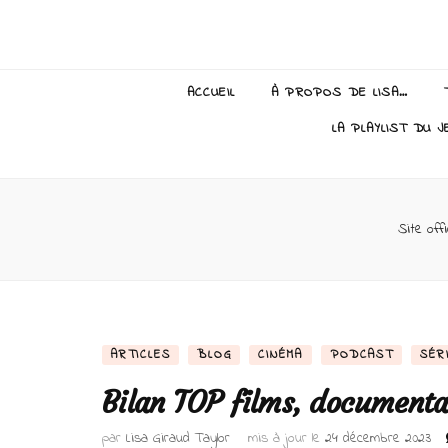
Lisa Giraud
ACCUEIL
À PROPOS DE LISA…
LA PLAYLIST DU J
Site offi
ARTICLES
BLOG
CINÉMA
PODCAST
SÉR
Bilan TOP films, documenta
par
Lisa Giraud Taylor
mis à jour le
24 décembre 2023