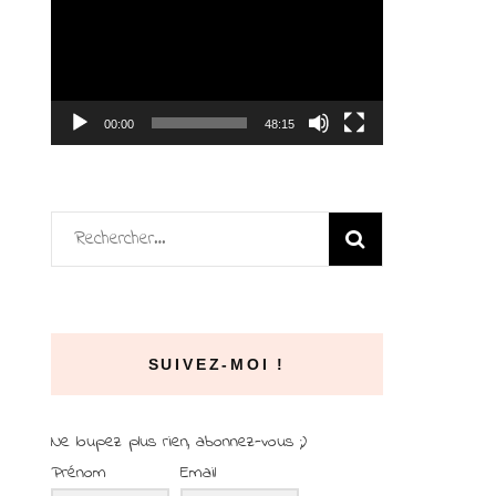
vidéo
00:00
48:15
Rechercher :
SUIVEZ-MOI !
Ne loupez plus rien, abonnez-vous ;)
Prénom
Email