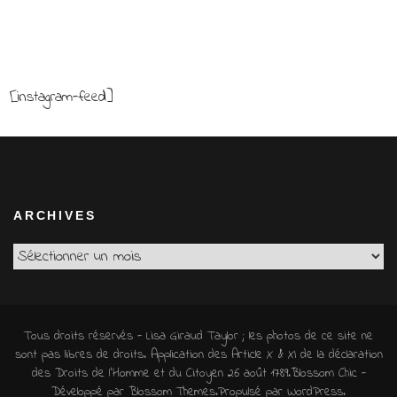
[instagram-feed]
ARCHIVES
Archives
Tous droits réservés - Lisa Giraud Taylor ; les photos de ce site ne
sont pas libres de droits. Application des Article X & XI de la déclaration
des Droits de l'Homme et du Citoyen 26 août 1789.
Blossom Chic -
Développé par
Blossom Themes
.Propulsé par
WordPress
.