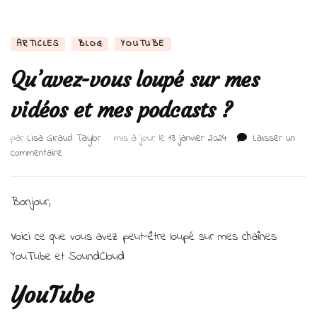
ARTICLES
BLOG
YOUTUBE
Qu’avez-vous loupé sur mes
vidéos et mes podcasts ?
par
Lisa Giraud Taylor
mis à jour le
13 janvier 2024
Laisser un
sur
commentaire
Qu’avez-
vous
loupé
Bonjour,
sur
mes
Voici ce que vous avez peut-être loupé sur mes chaînes
vidéos
YouTube et SoundCloud
et
mes
podcasts
YouTube
?