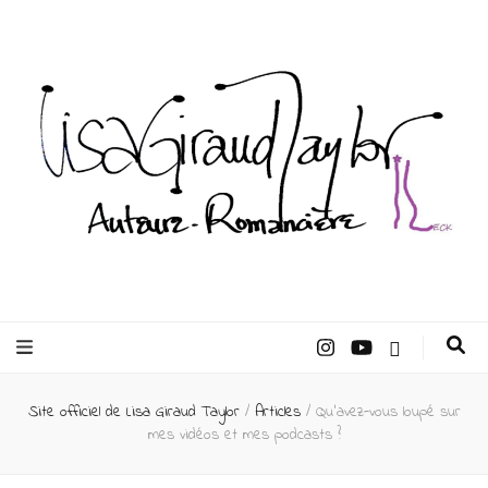
Lisa Giraud
Taylor –
Site officiel de Lisa Giraud Taylor
/
Articles
/
Qu’avez-vous loupé sur
Auteur
mes vidéos et mes podcasts ?