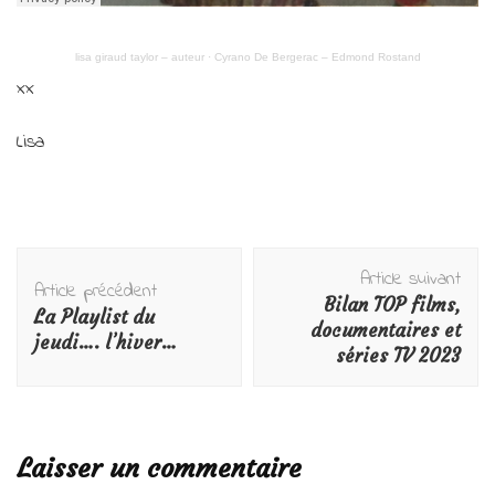
lisa giraud taylor – auteur
·
Cyrano De Bergerac – Edmond Rostand
xx
Lisa
Navigation
Article suivant
d'article
Article précédent
Bilan TOP films,
La Playlist du
documentaires et
jeudi…. l’hiver…
séries TV 2023
Laisser un commentaire