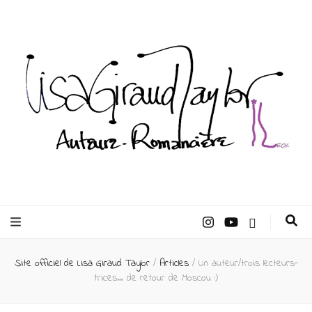
Lisa Giraud
Taylor –
Site officiel de Lisa Giraud Taylor
/
Articles
/
Un auteur/trois lecteurs-
Auteur
trices… de retour de Moscou :)