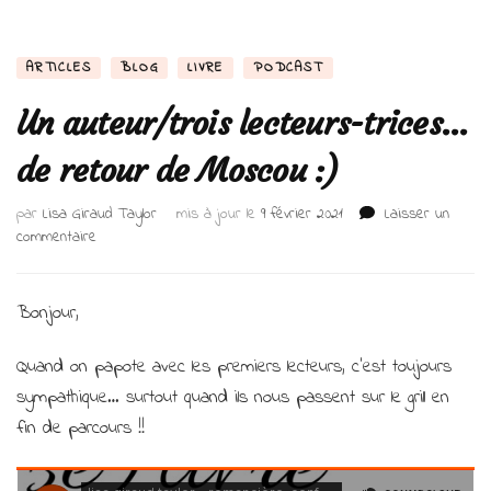
ARTICLES
BLOG
LIVRE
PODCAST
Un auteur/trois lecteurs-trices…
de retour de Moscou :)
par
Lisa Giraud Taylor
mis à jour le
9 février 2021
Laisser un
sur
commentaire
Un
auteur/trois
lecteurs-
Bonjour,
trices…
de
Quand on papote avec les premiers lecteurs, c’est toujours
retour
sympathique… surtout quand ils nous passent sur le grill en
de
Moscou
fin de parcours !!
:)