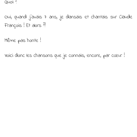
Quoi ?
!
Oui, quand j’avais 7 ans, je dansais et chantais sur Claude
François ! Et alors ??
Même pas honte !
Voici donc les chansons que je connais, encore, par cœur !