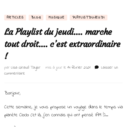
ARTICLES
BLOG
MUSIQUE
PLAYLISTDUJEUDI
La Playlist du jeudi…. marche
tout droit…. c’est extraordinaire
!
par
Lisa Giraud Taylor
mis à jour le
14 février 2021
Laisser un
sur
commentaire
La
Playlist
du
Bonjour,
jeudi….
marche
Cette semaine, je vous propose un voyage dans le temps via
tout
planète Cloclo (et là, j’en connais qui ont pensé IAM !)…
droit….
c’est
extraordinaire