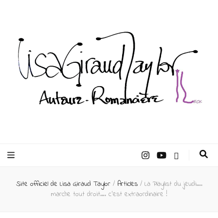
Lisa Giraud
Taylor –
Site officiel de Lisa Giraud Taylor
/
Articles
/
La Playlist du jeudi….
Auteur
marche tout droit…. c’est extraordinaire !