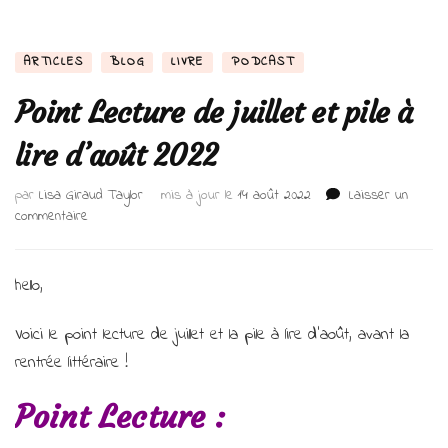
ARTICLES
BLOG
LIVRE
PODCAST
Point Lecture de juillet et pile à
lire d’août 2022
par
Lisa Giraud Taylor
mis à jour le
14 août 2022
Laisser un
sur
commentaire
Point
Lecture
de
hello,
juillet
et
Voici le point lecture de juillet et la pile à lire d’août, avant la
pile
rentrée littéraire !
à
lire
d’août
Point Lecture :
2022