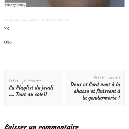
lisa giraud taylor – auteur
·
Pile À Lire Août 2022
xx
Lisa
Navigation
Article suivant
d'article
Article précédent
Deux et Lord vont à la
La Playlist du jeudi
chasse et finissent à
…. Tous au soleil
la gendarmerie !
Laisser un commentaire