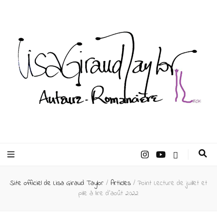
Lisa Giraud
Taylor –
Site officiel de Lisa Giraud Taylor
/
Articles
/
Point Lecture de juillet et
Auteur
pile à lire d’août 2022