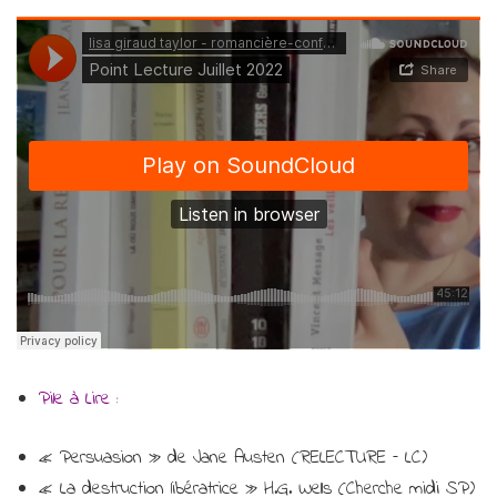
Pile à Lire :
« Persuasion » de Jane Austen (RELECTURE – LC)
« La destruction libératrice » H.G. Wells (Cherche midi SP)