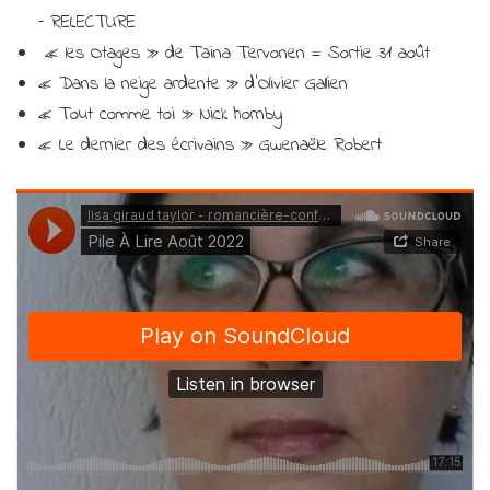
– RELECTURE
« les Otages » de Taina Tervonen = Sortie 31 août
« Dans la neige ardente » d’Olivier Gallien
« Tout comme toi » Nick hornby
« Le dernier des écrivains » Gwenaële Robert