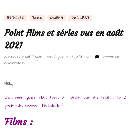
ARTICLES
BLOG
CINÉMA
PODCAST
Point films et séries vus en août
2021
par
Lisa Giraud Taylor
mis à jour le
28 août 2021
Laisser un
sur
commentaire
Point
films
et
Hello,
séries
vus
Voici mon point des films et séries vus en août…. en 2
en
podcasts, comme d’habitude !
août
2021
Films :