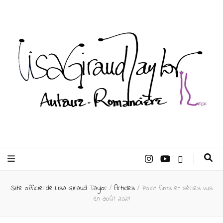
Lisa Giraud
Taylor –
Site officiel de Lisa Giraud Taylor
/
Articles
/
Point films et séries vus
Auteur
en août 2021