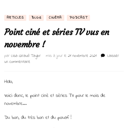
ARTICLES
BLOG
CINÉMA
PODCAST
Point ciné et séries TV vus en
novembre !
par
Lisa Giraud Taylor
mis à jour le
21 novembre 2021
Laisser
sur
un commentaire
Point
ciné
et
Hello,
séries
TV
Voici donc, le point ciné et séries TV pour le mois de
vus
novembre….
en
novembre
!
Du bon, du très bon et du pouaf !