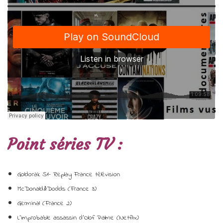
Point séries TV :
Goldorak S1– Replay France télévision
McDonald&Dodds (France 3)
Germinal (France 2)
L’improbable assassin d’Olof Palme (Netflix)