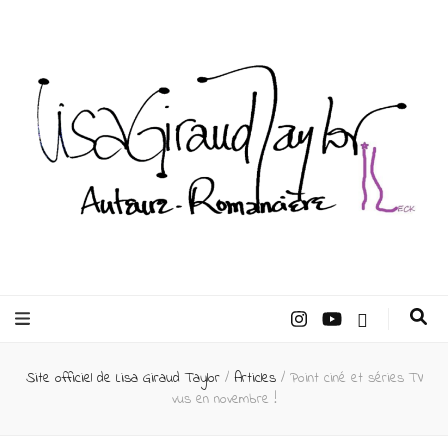
Lisa Giraud
Taylor –
Site officiel de Lisa Giraud Taylor
/
Articles
/
Point ciné et séries TV
Auteur
vus en novembre !