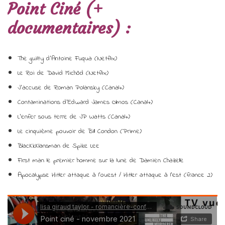
Point Ciné (+
documentaires) :
The guilty d’Antoine Fuqua (Netflix)
Le Roi de David Michôd (Netflix)
J’accuse de Roman Polansky (Canal+)
Contaminations d’Edward James Olmos (Canal+)
L’enfer sous terre de JP Watts (Canal+)
Le cinquième pouvoir de Bill Condon (Prime)
BlacKkKlansman de Spike Lee
First man le premier homme sur la lune de Damien Chazelle
Apocalypse Hitler attaque à l’ouest / Hitler attaque à l’est (france 2)