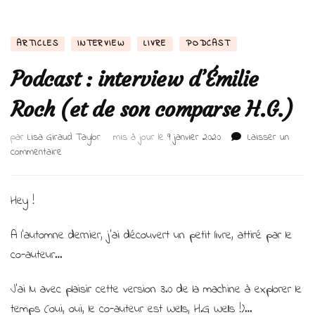
ARTICLES
INTERVIEW
LIVRE
PODCAST
Podcast : interview d’Émilie
Roch (et de son comparse H.G.)
par
Lisa Giraud Taylor
mis à jour le
9 janvier 2020
Laisser un
sur
commentaire
Podcast
:
interview
Hey !
d’Émilie
Roch
A l’automne dernier, j’ai découvert un petit livre, attiré par le
(et
co-auteur…
de
son
comparse
J’ai lu avec plaisir cette version 3.0 de la machine à explorer le
H.G.)
temps (oui, oui, le co-auteur est Wells, H.G Wells !)…