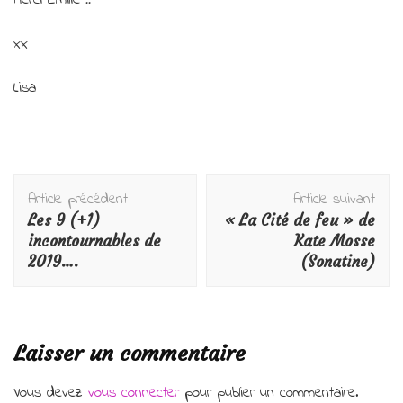
xx
Lisa
Navigation
Article précédent
Article suivant
d'article
Les 9 (+1)
« La Cité de feu » de
incontournables de
Kate Mosse
2019….
(Sonatine)
Laisser un commentaire
Vous devez
vous connecter
pour publier un commentaire.