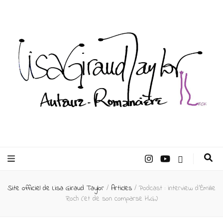
Lisa Giraud
Taylor –
Site officiel de Lisa Giraud Taylor
/
Articles
/
Podcast : interview d’Émilie
Auteur
Roch (et de son comparse H.G.)