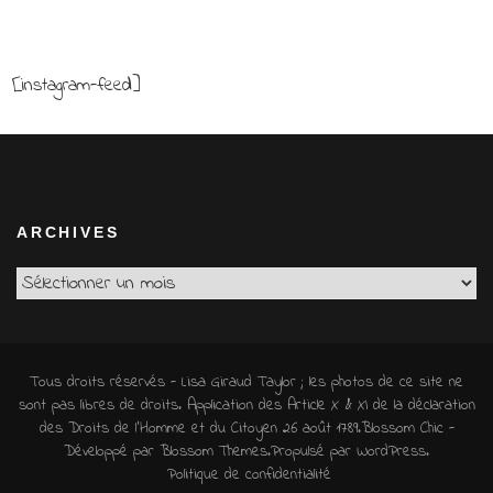
[instagram-feed]
ARCHIVES
Archives
Tous droits réservés - Lisa Giraud Taylor ; les photos de ce site ne
sont pas libres de droits. Application des Article X & XI de la déclaration
des Droits de l'Homme et du Citoyen 26 août 1789.
Blossom Chic -
Développé par
Blossom Themes
.Propulsé par
WordPress
.
Politique de confidentialité