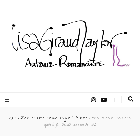
Lisa Giraud
Taylor –
Site officiel de Lisa Giraud Taylor
/
Articles
/
Mes trucs et astuces
Auteur
quand je rédige un roman n°2