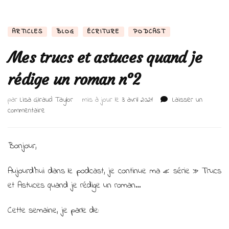
ARTICLES
BLOG
ÉCRITURE
PODCAST
Mes trucs et astuces quand je
rédige un roman n°2
par
Lisa Giraud Taylor
mis à jour le
3 avril 2021
Laisser un
sur
commentaire
Mes
trucs
et
Bonjour,
astuces
quand
Aujourd’hui dans le podcast, je continue ma « série » Trucs
je
et Astuces quand je rédige un roman…
rédige
un
roman
Cette semaine, je parle de:
n°2