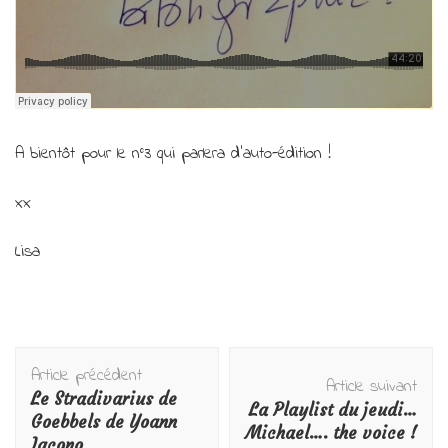
A bientôt pour le n°3 qui parlera d’auto-édition !
xx
Lisa
Navigation
Article précédent
d'article
Article suivant
Le Stradivarius de
La Playlist du jeudi…
Goebbels de Yoann
Michael…. the voice !
Iacono