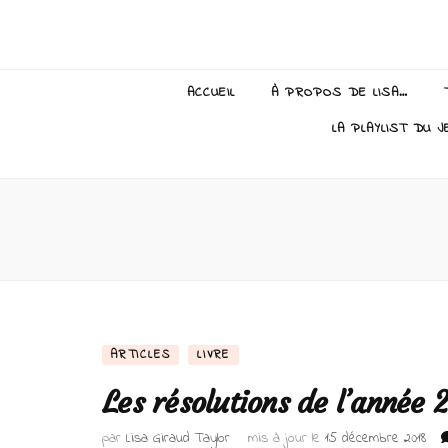
Lisa Giraud
ACCUEIL
À PROPOS DE LISA…
LA PLAYLIST DU J
ARTICLES
LIVRE
Les résolutions de l’année
par
Lisa Giraud Taylor
mis à jour le
15 décembre 2018