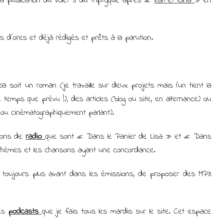
la publication du volet 3 du triptyque après «
Karl et Nina
» en
 d’ores et déjà rédigés et prêts à la parution.
la soit un roman (je travaille sur deux projets mais l’un tient la
emps que prévu !), des articles (blog ou site, en alternance) ou
ou cinématographiquement parlant).
sions de
radio
que sont « Dans le Panier de Lisa » et « Dans
thèmes et les chansons ayant une concordance.
er toujours plus avant dans les émissions, de proposer des MP3
les
podcasts
que je fais tous les mardis sur le site. Cet espace