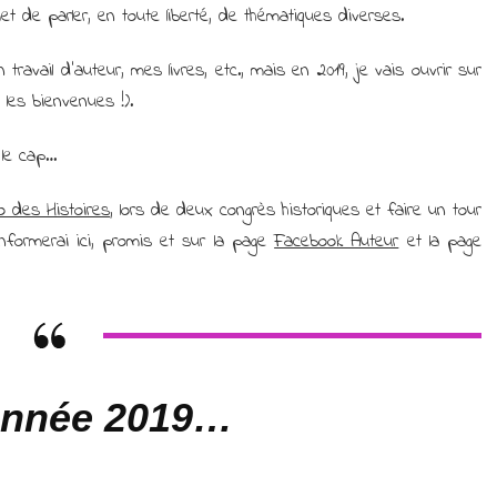
et de parler, en toute liberté, de thématiques diverses.
ravail d’auteur, mes livres, etc., mais en 2019, je vais ouvrir sur
 les bienvenues !).
 le cap…
o des Histoires
, lors de deux congrès historiques et faire un tour
nformerai ici, promis et sur la page
Facebook Auteur
et la page
Année 2019…