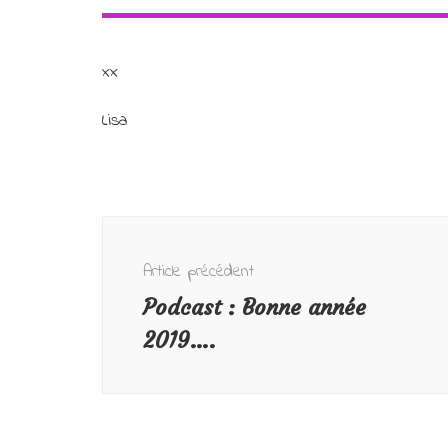
xx
Lisa
Navigation
d'article
Article précédent
Podcast : Bonne année
2019….