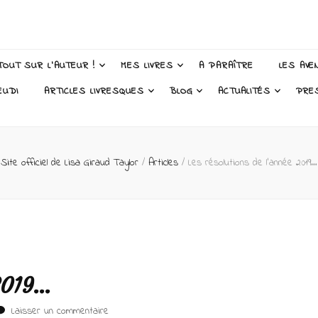
 Taylor – Auteur
TOUT SUR L’AUTEUR !
MES LIVRES
A PARAÎTRE
LES AVE
EUDI
ARTICLES LIVRESQUES
BLOG
ACTUALITÉS
PRE
Site officiel de Lisa Giraud Taylor
/
Articles
/
Les résolutions de l’année 2019…
 2019…
sur
Laisser un commentaire