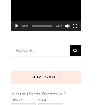
vidéo
00:00
48:15
Rechercher :
SUIVEZ-MOI !
Ne loupez plus rien, abonnez-vous ;)
Prénom
Email