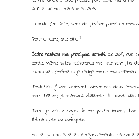
Je n’ai aucune idée précise pour 2019, mis à part 
2017 et « E
in Brera
» en 2018.
La suite (en 2020) sera de piocher parmi les romans
Pour le reste, que dire ?
Écrire restera ma principale activité
de 2019, que ce
corde, même si les recherches me prennent plus de t
chroniques (même si je rédige moins musicalement 
Toutefois, j’aime vraiment animer ces deux émis
mon MP3 » ; je m’amuse réellement à trouver des 
Donc, je vais essayer de me perfectionner, d’all
thématiques ou loufoques.
En ce qui concerne les enregistrements, j’associe 