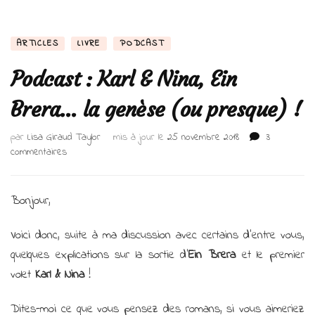
ARTICLES
LIVRE
PODCAST
Podcast : Karl & Nina, Ein
Brera… la genèse (ou presque) !
par
Lisa Giraud Taylor
mis à jour le
25 novembre 2018
3
sur
commentaires
Podcast
:
Karl
Bonjour,
&
Nina,
Voici donc, suite à ma discussion avec certains d’entre vous,
Ein
quelques explications sur la sortie d’
Ein Brera
et le premier
Brera…
la
volet
Karl & Nina
!
genèse
(ou
Dites-moi ce que vous pensez des romans, si vous aimeriez
presque)