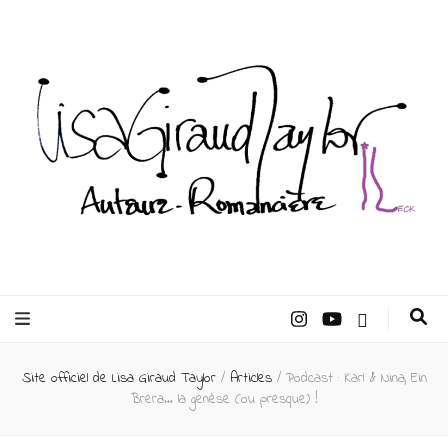
Lisa Giraud
Taylor –
Site officiel de Lisa Giraud Taylor
/
Articles
/
Podcast : Karl & Nina, Ein
Auteur
Brera… la genèse (ou presque) !