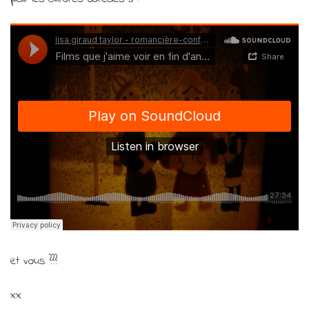
et vous ???
xx