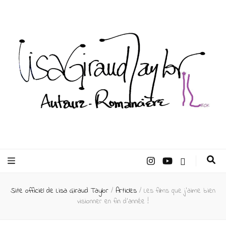
Lisa Giraud
Taylor –
Site officiel de Lisa Giraud Taylor
/
Articles
/
Les films que j’aime bien
Auteur
visionner en fin d’année !