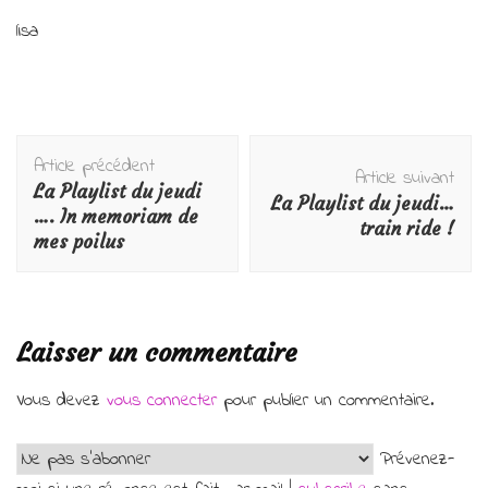
lisa
Navigation
Article précédent
d'article
Article suivant
La Playlist du jeudi
La Playlist du jeudi…
…. In memoriam de
train ride !
mes poilus
Laisser un commentaire
Vous devez
vous connecter
pour publier un commentaire.
Prévenez-