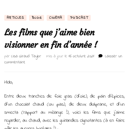
ARTICLES
BLOG
CINÉMA
PODCAST
Les films que j’aime bien
visionner en fin d’année !
par
Lisa Giraud Taylor
mis à jour le
16 octobre 2021
Laisser un
sur
commentaire
Les
films
que
Hello,
j’aime
bien
Entre deux tranches de foie gras (d’oie), de pain d’épices,
visionner
d’un chocolat chaud (ou pas), de deux doliprane, et d’un
en
fin
smecta (rapport au mélange !), voici les films que j’aime
d’année
regarder, au chaud, avec les guirlandes clignotantes (à en faire
!
pâlir les aurores boréales !) :