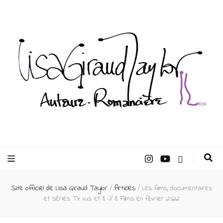
Lisa Giraud
Taylor –
Site officiel de Lisa Giraud Taylor
/
Articles
/
Les films, documentaires
Auteur
et séries TV vus et 8 J/ 8 Films en février 2022