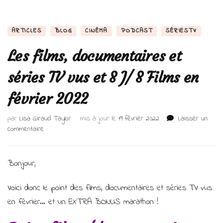
ARTICLES
BLOG
CINÉMA
PODCAST
SÉRIESTV
Les films, documentaires et
séries TV vus et 8 J/ 8 Films en
février 2022
par
Lisa Giraud Taylor
mis à jour le
19 février 2022
Laisser un
sur
commentaire
Les
films,
documentaires
Bonjour,
et
séries
Voici donc le point des films, documentaires et séries TV vus
TV
en février… et un EXTRA BONUS marathon !
vus
et
8