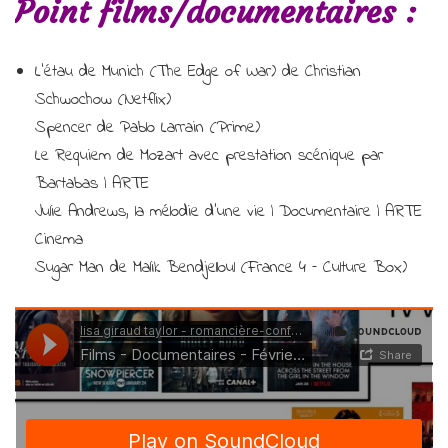
Point films/documentaires :
J/
8
Films
L’étau de Munich (The Edge of War) de Christian
en
Schwochow (Netflix)
février
Spencer de Pablo Larrain (Prime)
2022
Le Requiem de Mozart avec prestation scénique par
Bartabas | ARTE
Julie Andrews, la mélodie d’une vie | Documentaire | ARTE
Cinema
Sugar Man de Malik Bendjelloul (France 4 – Culture Box)