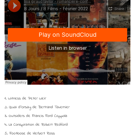
1. Witness de Peter Weir
2. Quai d’Orsay de Bertrand Tavernier
3. Outsiders de Francis Ford Coppola
4. La Conspiration de Robert Redford
5. Footloose de Herbert Ross