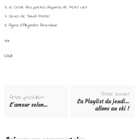
6. Le Cercle des poètes disparus de Peter Weir
7. Seven de David Fincher
8. Agora d’Alejandro Amenabar
xx
Lisa
Navigation
Article suivant
d'article
Article précédent
La Playlist du jeudi…
L’amour selon…
allons au ski !