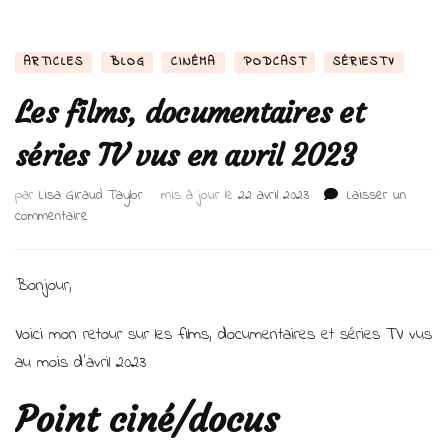
ARTICLES
BLOG
CINÉMA
PODCAST
SÉRIESTV
Les films, documentaires et
séries TV vus en avril 2023
par
Lisa Giraud Taylor
mis à jour le
22 avril 2023
Laisser un
sur
commentaire
Les
films,
documentaires
Bonjour,
et
séries
Voici mon retour sur les films, documentaires et séries TV vus
TV
au mois d’avril 2023
vus
en
avril
Point ciné/docus
2023