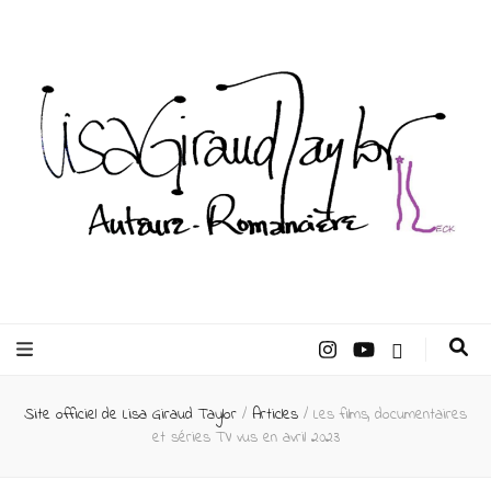
Lisa Giraud
Taylor –
Site officiel de Lisa Giraud Taylor
/
Articles
/
Les films, documentaires
Auteur
et séries TV vus en avril 2023