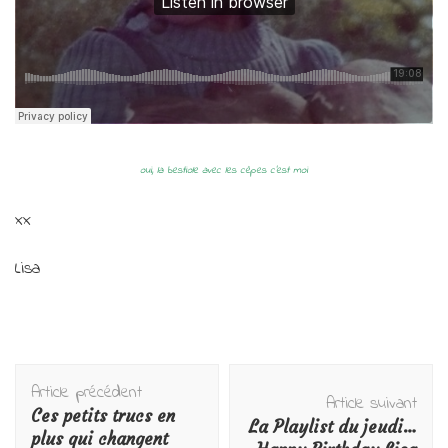
oui, la bestiole avec les cèpes c’est moi
xx
Lisa
Navigation
Article précédent
d'article
Article suivant
Ces petits trucs en
La Playlist du jeudi…
plus qui changent