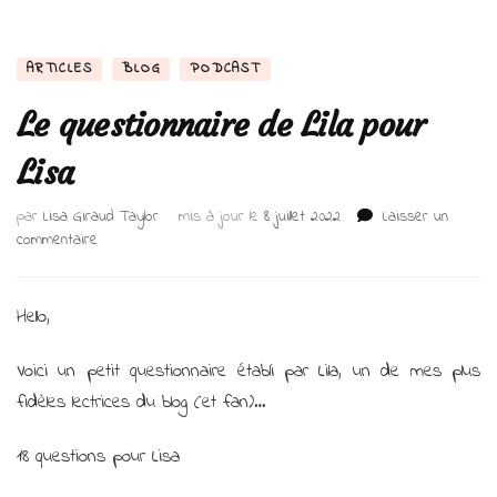
ARTICLES
BLOG
PODCAST
Le questionnaire de Lila pour
Lisa
par
Lisa Giraud Taylor
mis à jour le
8 juillet 2022
Laisser un
sur
commentaire
Le
questionnaire
de
Hello,
Lila
pour
Voici un petit questionnaire établi par Lila, un de mes plus
Lisa
fidèles lectrices du blog (et fan)…
18 questions pour Lisa