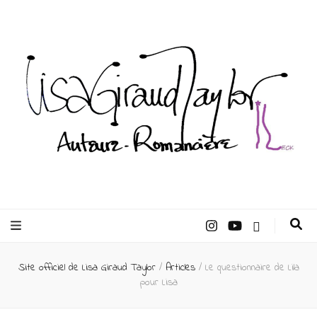
Lisa Giraud
Taylor –
Site officiel de Lisa Giraud Taylor
/
Articles
/
Le questionnaire de Lila
Auteur
pour Lisa