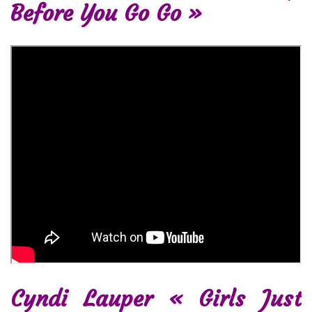
Before You Go Go »
Cyndi Lauper « Girls Just