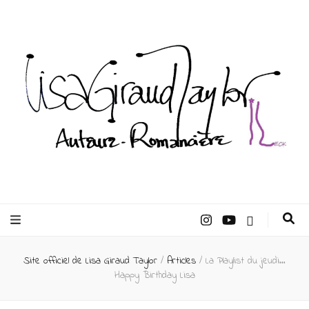
Lisa Giraud
Taylor –
Site officiel de Lisa Giraud Taylor
/
Articles
/
La Playlist du jeudi…
Auteur
Happy Birthday Lisa