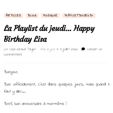
ARTICLES
BLOG
MUSIQUE
PLAYLISTDUJEUDI
La Playlist du jeudi… Happy
Birthday Lisa
par
Lisa Giraud Taylor
mis à jour le
3 juillet 2022
Laisser un
sur
commentaire
La
Playlist
du
Bonjour,
jeudi…
Happy
Bon officiellement, c’est dans quelques jours, mais quand il
Birthday
faut y aller….
Lisa
Bref, bon anniversaire à moi-même !