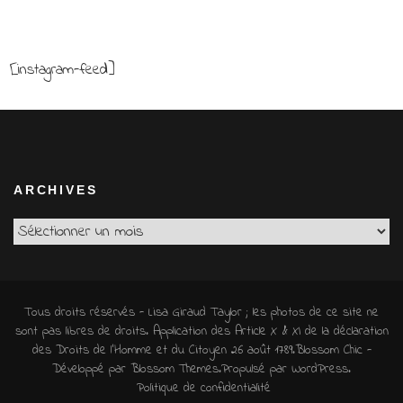
[instagram-feed]
ARCHIVES
Archives
Tous droits réservés - Lisa Giraud Taylor ; les photos de ce site ne
sont pas libres de droits. Application des Article X & XI de la déclaration
des Droits de l'Homme et du Citoyen 26 août 1789.
Blossom Chic -
Développé par
Blossom Themes
.Propulsé par
WordPress
.
Politique de confidentialité