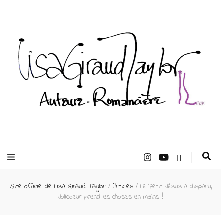
Lisa Giraud
Taylor –
Site officiel de Lisa Giraud Taylor
/
Articles
/
Le Petit Jésus a disparu,
Auteur
Jolicoeur prend les choses en mains !