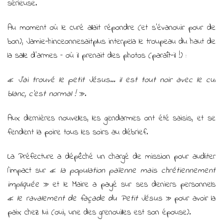
sérieuse.
Au moment où le curé allait répondre (et s’évanouir pour de
bon), Jamie-hinceonnesaitplus interpela le troupeau du haut de
la salle d’armes – où il prenait des photos (paraît-il !) :
«
J’ai trouvé le petit Jésus… il est tout noir avec le cul
blanc, c’est normal !
».
Aux dernières nouvelles, les gendarmes ont été saisis, et se
fendent la poire tous les soirs au débrief.
La Préfecture a dépêché un chargé de mission pour auditer
l’impact sur «
la population païenne mais chrétiennement
impliquée
» et le Maire a payé sur ses deniers personnels
«
le ravalement de façade du Petit Jésus
» pour avoir la
paix chez lui (oui, une des grenouilles est son épouse).