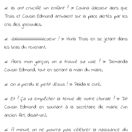
«
Ils ont crucifié un enfant ? »
Couina Jolicoeur alors que
Trois et Cousin Edmond arrivaient sur la place alertés par les
cris des grenouilles.
«
Joliiiiiiiiiiiiiiiiiiiiiiiiiiiiiiiicoeur !
» Hurla Trois en se jetant dans
les bras du revenant.
«
Alors mon garçon, on a trouvé sa voie ?
» Demanda
Cousin Edmond, tout en serrant la main du maire.
«
On a perdu le petit Jésus !
» Plaida le curé.
«
Et ? Ça va empêcher la tenue de notre chorale ?
» Dit
Cousin Edmond en souriant à la secrétaire de mairie (un
ancien flirt, disait-on).
«
A minuit, on ne pourra pas célébrer la naissance du