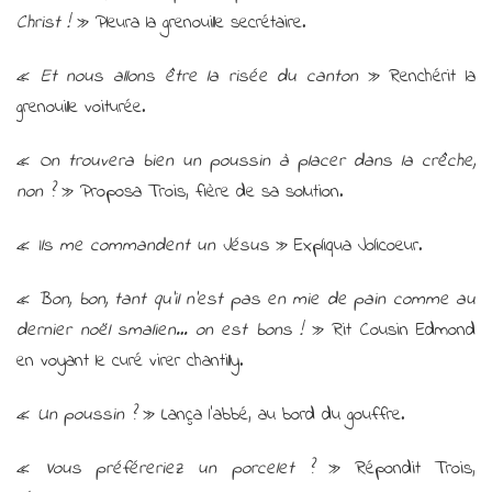
Christ !
» Pleura la grenouille secrétaire.
«
Et nous allons être la risée du canton
» Renchérit la
grenouille voiturée.
«
On trouvera bien un poussin à placer dans la crêche,
non ?
» Proposa Trois, fière de sa solution.
«
Ils me commandent un Jésus
» Expliqua Jolicoeur.
«
Bon, bon, tant qu’il n’est pas en mie de pain comme au
dernier noël smalien… on est bons !
» Rit Cousin Edmond
en voyant le curé virer chantilly.
«
Un poussin ?
» Lança l’abbé, au bord du gouffre.
«
Vous préféreriez un porcelet ?
» Répondit Trois,