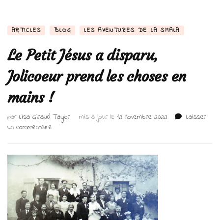
ARTICLES
BLOG
LES AVENTURES DE LA SMALA
Le Petit Jésus a disparu,
Jolicoeur prend les choses en
mains !
par
Lisa Giraud Taylor
mis à jour le
12 novembre 2022
Laisser
sur
un commentaire
Le
Petit
Jésus
a
disparu,
Jolicoeur
prend
les
choses