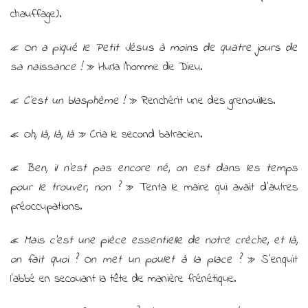
chauffage).
«
On a piqué le Petit Jésus à moins de quatre jours de
sa naissance !
» Hurla l’homme de Dieu.
«
C’est un blasphème !
» Renchérit une des grenouilles.
«
Oh, là, là, là
» Cria le second batracien.
«
Ben, il n’est pas encore né, on est dans les temps
pour le trouver, non ?
» Tenta le maire qui avait d’autres
préoccupations.
«
Mais c’est une pièce essentielle de notre crèche, et là,
on fait quoi ? On met un poulet à la place ?
» S’enquit
l’abbé en secouant la tête de manière frénétique.