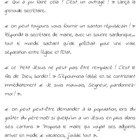
«
Qui a pu faire cela ? C’est un outrage !
» Lança la
grenouille secrétaire.
«
On peut toujours vous fournir un santon républicain !
»
Répondit la secrétaire de mairie, avec un sourire sardonique…
tout le monde sachant qu’elle prêchait pour une vraie
séparation entre l’église et l’Etat.
«
Le Petit Jésus ne peut pas être remplacé ! C’est le
fils de Dieu, bordel
! » S’époumona l’abbé en se contristant
immédiatement «
Je suis mauvais, Seigneur, pardonnez-
moi !
».
«
On peut peut-être demander à la population, lors du
goûter du père-noël si quelqu’un a un Jésus en plus dans
ses cartons
» Proposa le maire qui voyait ses adjoints
arriver en mode « vacances, j’oublie tout ».