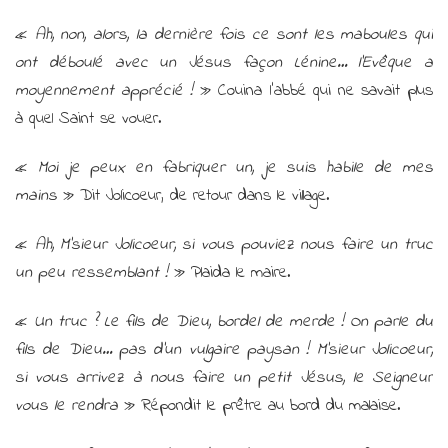
«
Ah, non, alors, la dernière fois ce sont les maboules qui
ont déboulé avec un Jésus façon Lénine… l’Evêque a
moyennement apprécié !
» Couina l’abbé qui ne savait plus
à quel Saint se vouer.
«
Moi je peux en fabriquer un, je suis habile de mes
mains
» Dit Jolicoeur, de retour dans le village.
«
Ah, M’sieur Jolicoeur, si vous pouviez nous faire un truc
un peu ressemblant !
» Plaida le maire.
«
Un truc ? Le fils de Dieu, bordel de merde ! On parle du
fils de Dieu… pas d’un vulgaire paysan ! M’sieur Jolicoeur,
si vous arrivez à nous faire un petit Jésus, le Seigneur
vous le rendra
» Répondit le prêtre au bord du malaise.