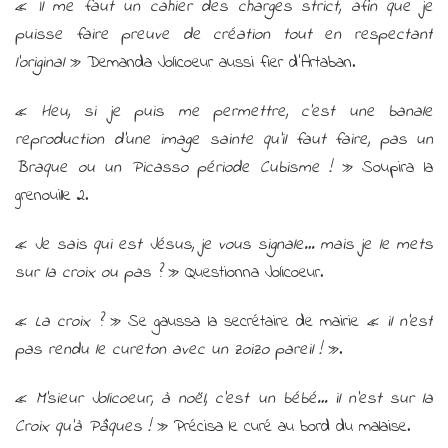
«
Il me faut un cahier des charges strict, afin que je
puisse faire preuve de création tout en respectant
l’original
» Demanda Jolicoeur aussi fier d’Artaban.
«
Heu, si je puis me permettre, c’est une banale
reproduction d’une image sainte qu’il faut faire, pas un
Braque ou un Picasso période Cubisme !
» Soupira la
grenouille 2.
«
Je sais qui est Jésus, je vous signale… mais je le mets
sur la croix ou pas ?
» Questionna Jolicoeur.
«
La croix ?
» Se gaussa la secrétaire de mairie «
il n’est
pas rendu le cureton avec un zoizo pareil !
».
«
M’sieur Jolicoeur, à noël, c’est un bébé… il n’est sur la
Croix qu’à Pâques !
» Précisa le curé au bord du malaise.