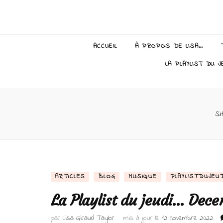
Lisa Giraud
ACCUEIL
À PROPOS DE LISA…
LA PLAYLIST DU J
Si
ARTICLES
BLOG
MUSIQUE
PLAYLISTDUJEU
La Playlist du jeudi… Dec
par
Lisa Giraud Taylor
mis à jour le
12 novembre 2022