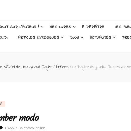
 Taylor – Auteur
TOUT SUR L’AUTEUR !
MES LIVRES
A PARAÎTRE
LES AVE
EUDI
ARTICLES LIVRESQUES
BLOG
ACTUALITÉS
PRE
te officiel de Lisa Giraud Taylor
/
Articles
/
La Playlist du jeudi… December m
DI
ember modo
sur
Laisser un commentaire