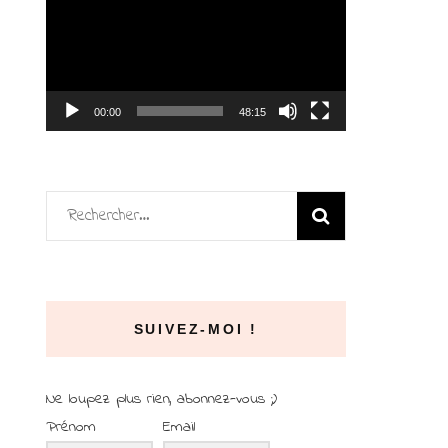
vidéo
00:00
48:15
Rechercher :
SUIVEZ-MOI !
Ne loupez plus rien, abonnez-vous ;)
Prénom
Email