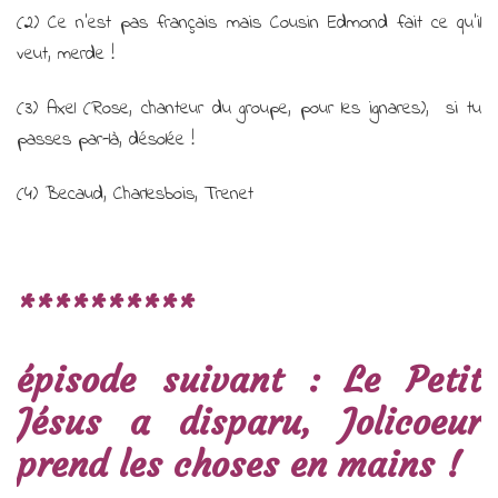
(2) Ce n’est pas français mais Cousin Edmond fait ce qu’il
veut, merde !
(3) Axel (Rose, chanteur du groupe, pour les ignares),
si tu
passes par-là, désolée !
(4) Becaud, Charlesbois, Trenet
**********
épisode suivant :
Le Petit
Jésus a disparu, Jolicoeur
prend les choses en mains !