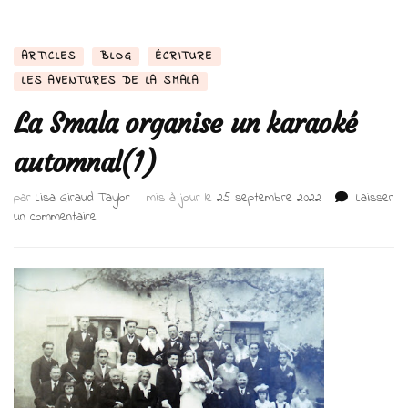
ARTICLES
BLOG
ÉCRITURE
LES AVENTURES DE LA SMALA
La Smala organise un karaoké
automnal(1)
par
Lisa Giraud Taylor
mis à jour le
25 septembre 2022
Laisser
sur
un commentaire
La
Smala
organise
un
karaoké
automnal(1)