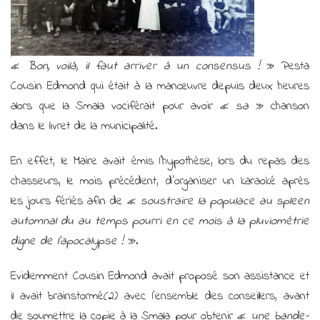
«
Bon, voilà, il faut arriver à un consensus !
» Pesta
Cousin Edmond qui était à la manœuvre depuis deux heures
alors que la Smala vociférait pour avoir «
sa
» chanson
dans le livret de la municipalité.
En effet, le Maire avait émis l’hypothèse, lors du repas des
chasseurs, le mois précédent, d’organiser un karaoké après
les jours fériés afin de «
soustraire la populace au spleen
automnal du au temps pourri en ce mois à la pluviométrie
digne de l’apocalypse !
».
Evidemment Cousin Edmond avait proposé son assistance et
il avait brainstormé(2) avec l’ensemble des conseillers, avant
de soumettre la copie à la Smala pour obtenir «
une bande-