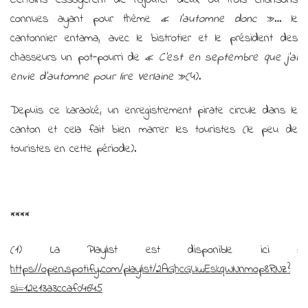
connues ayant pour thème «
l’automne donc
»… le
cantonnier entama, avec le bistrotier et le président des
chasseurs un pot-pourri de «
C’est en septembre que j’ai
envie d’automne pour lire Verlaine
»(4).
Depuis ce karaoké, un enregistrement pirate circule dans le
canton et cela fait bien marrer les touristes (le peu de
touristes en cette période).
****
(1) La Playlist est disponible ici :
https://open.spotify.com/playlist/2AGhcGUwEskqWNnmop8RNz?
si=12e13a3ccaf04645