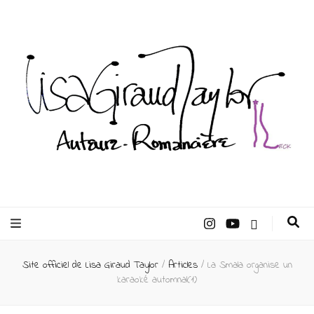
Lisa Giraud
Taylor –
Site officiel de Lisa Giraud Taylor
/
Articles
/
La Smala organise un
Auteur
karaoké automnal(1)