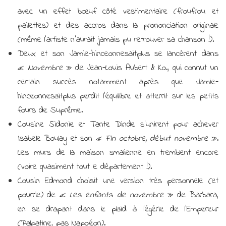
avec un effet bœuf côté vestimentaire (froufrou et
paillettes) et des accros dans la prononciation originale
(même l’artiste n’aurait jamais pu retrouver sa chanson !).
Deux et son Jamie-hinceonnesaitplus se lancèrent dans
«
Novembre
» de Jean-Louis Aubert & Ko., qui connut un
certain succès notamment après que Jamie-
hinceonnesaitplus perdit l’équilibre et atterrit sur les petits
fours de Suprême.
Cousine Sidonie et Tante Dinde s’unirent pour achever
Isabelle Boulay et son «
Fin octobre, début novembre
».
Les murs de la maison smalienne en tremblent encore
(voire quasiment tout le département !).
Cousin Edmond choisit une version très personnelle (et
pourrie) de «
Les enfants de novembre
» de Barbara,
en se drapant dans le plaid à l’égérie de l’Empereur
(Palpatine, pas Napoléon).