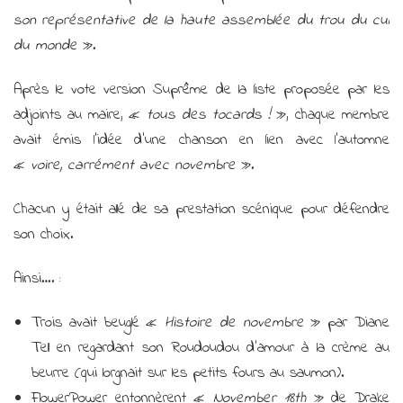
son représentative de la haute assemblée du trou du cul
du monde
».
Après le vote version Suprême de la liste proposée par les
adjoints au maire, «
tous des tocards !
», chaque membre
avait émis l’idée d’une chanson en lien avec l’automne
«
voire, carrément avec novembre
».
Chacun y était allé de sa prestation scénique pour défendre
son choix.
Ainsi…. :
Trois avait beuglé «
Histoire de novembre
» par Diane
Tell en regardant son Roudoudou d’amour à la crème au
beurre (qui lorgnait sur les petits fours au saumon).
FlowerPower entonnèrent «
November 18th
» de Drake