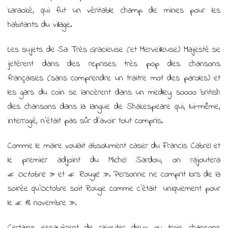
karaoké, qui fut un véritable champ de mines pour les
habitants du village.
Les sujets de Sa Très Gracieuse (et Merveilleuse) Majesté se
jetèrent dans des reprises très pop des chansons
françaises (sans comprendre un traitre mot des paroles) et
les gars du coin se lancèrent dans un medley soooo british
des chansons dans la langue de Shakespeare qui, lui-même,
interrogé, n’était pas sûr d’avoir tout compris.
Comme le maire voulait absolument caser du Francis Cabrel et
le premier adjoint du Michel Sardou, on rajoutera
«
Octobre
» et «
Rouge
». Personne ne comprit lors de la
soirée qu’Octobre soit Rouge comme c’était
uniquement pour
le « 18 novembre ».
Certains essayèrent de rajouter deux ou trois chansons