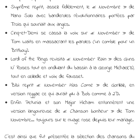
Suprême reprit, assez fidèlement, le «
Novembre
» de
Mano Solo avec banderoles révolutionnaires portées par
Trois qui souriait aux anges.
Cinq-et-Demi se cassa la voix sur «
November
» de
Tom Waits en massacrant les paroles (un comble pour un
Britboy).
Lord of the Rings revisita «
November Rain
» des Guns
N’ Roses tout en ondulant du bassin à la George Michael(3),
tout en œillade et voix de fausset.
Bibi reprit «
November Has Come
» de Gorillaz, en
version reggae ce qui aurait plu à Bob comme à 2D.
Enfin Petunia et son Major Hicham entonnèrent une
version langoureuse de «
Chanson bonheur
» de Tom
Novembre… toujours sur le nuage rose depuis leur mariage.
C’est ainsi que fut présentée la sélection des chansons du