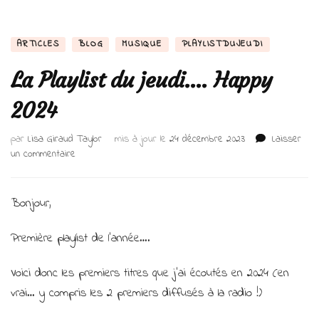
ARTICLES
BLOG
MUSIQUE
PLAYLISTDUJEUDI
La Playlist du jeudi…. Happy
2024
par
Lisa Giraud Taylor
mis à jour le
24 décembre 2023
Laisser
sur
un commentaire
La
Playlist
du
Bonjour,
jeudi….
Happy
Première playlist de l’année….
2024
Voici donc les premiers titres que j’ai écoutés en 2024 (en
vrai… y compris les 2 premiers diffusés à la radio !)