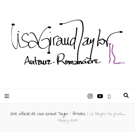
Lisa Giraud
Taylor –
Site officiel de Lisa Giraud Taylor
/
Articles
/
La Playlist du jeudi….
Auteur
Happy 2024