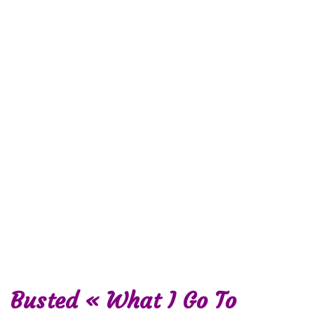
Busted « What I Go To