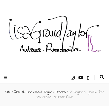
Lisa Giraud
Taylor –
Site officiel de Lisa Giraud Taylor
/
Articles
/
La Playlist du jeudi… Bon
Auteur
anniversaire Meilleure Amie