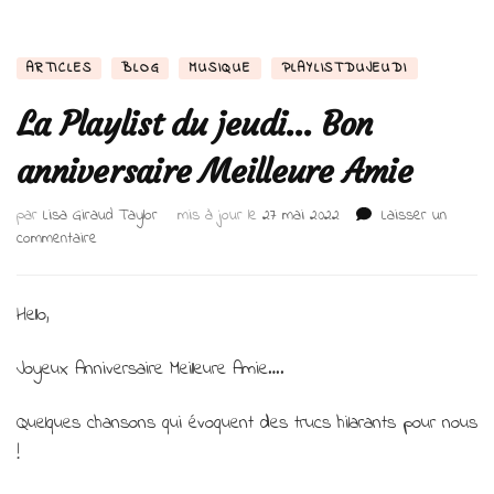
ARTICLES
BLOG
MUSIQUE
PLAYLISTDUJEUDI
La Playlist du jeudi… Bon
anniversaire Meilleure Amie
par
Lisa Giraud Taylor
mis à jour le
27 mai 2022
Laisser un
sur
commentaire
La
Playlist
du
Hello,
jeudi…
Bon
Joyeux Anniversaire Meilleure Amie….
anniversaire
Meilleure
Quelques chansons qui évoquent des trucs hilarants pour nous
Amie
!