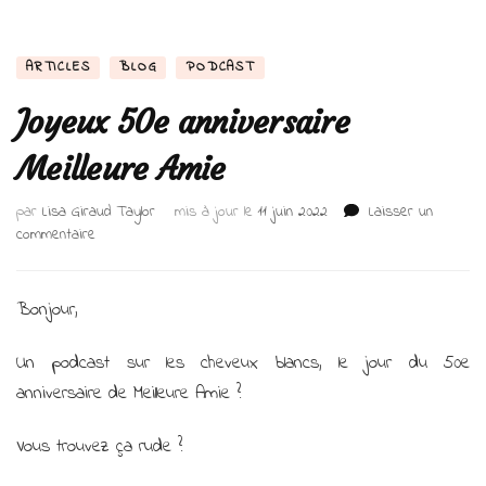
ARTICLES
BLOG
PODCAST
Joyeux 50e anniversaire
Meilleure Amie
par
Lisa Giraud Taylor
mis à jour le
11 juin 2022
Laisser un
sur
commentaire
Joyeux
50e
anniversaire
Bonjour,
Meilleure
Amie
Un podcast sur les cheveux blancs, le jour du 50e
anniversaire de Meilleure Amie ?
Vous trouvez ça rude ?