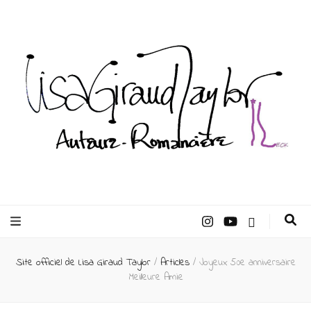
Lisa Giraud
Taylor –
Site officiel de Lisa Giraud Taylor
/
Articles
/
Joyeux 50e anniversaire
Auteur
Meilleure Amie