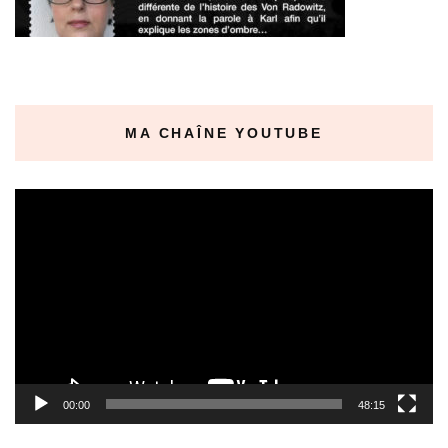
MA CHAÎNE YOUTUBE
Lecteur
vidéo
00:00
48:15