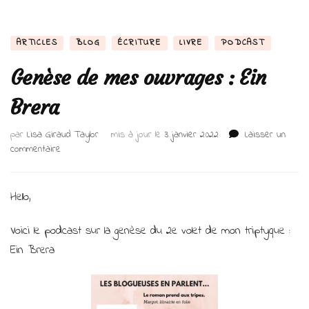
ARTICLES
BLOG
ÉCRITURE
LIVRE
PODCAST
Genèse de mes ouvrages : Ein
Brera
par
Lisa Giraud Taylor
mis à jour le
3 janvier 2022
Laisser un
sur
commentaire
Genèse
de
mes
Hello,
ouvrages
:
Voici le podcast sur la genèse du 2e volet de mon triptyque :
Ein
Ein Brera
Brera