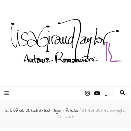
Lisa Giraud
Taylor –
Site officiel de Lisa Giraud Taylor
/
Articles
/
Genèse de mes ouvrages :
Auteur
Ein Brera