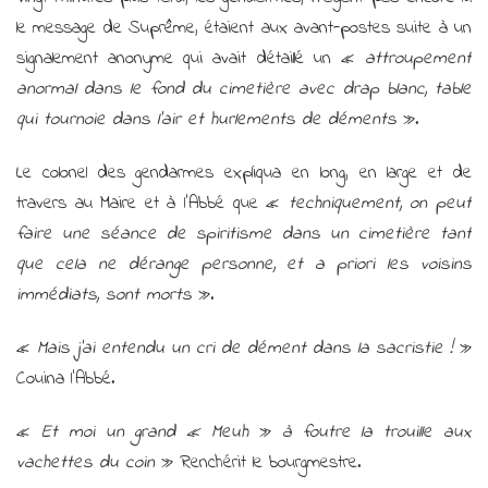
le message de Suprême, étaient aux avant-postes suite à un
signalement anonyme qui avait détaillé un «
attroupement
anormal dans le fond du cimetière avec drap blanc, table
qui tournoie dans l’air et hurlements de déments
».
Le colonel des gendarmes expliqua en long, en large et de
travers au Maire et à l’Abbé que «
techniquement, on peut
faire une séance de spiritisme dans un cimetière tant
que cela ne dérange personne, et a priori les voisins
immédiats, sont morts
».
«
Mais j’ai entendu un cri de dément dans la sacristie !
»
Couina l’Abbé.
«
Et moi un grand « Meuh
»
à foutre la trouille aux
vachettes du coin
» Renchérit le bourgmestre.