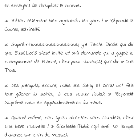
en essayant de récupérer la console.
«
Z’êtes tellement bien organisés les gars !
» Répondit le
Colonel, admiratif.
«
Suprêminouuuuuuuuuuuuuuuu, y’a Tante Dinde qui dit
que Eusébio(1) s’est invité et qu’il demande qui a gagné le
championnat de France, c’est pour Justo(2), qu’il dit
» Cria
Trois.
«
Les parigots, encore, mais les Sang et Or(3) ont failli
leur gâcher la soirée, à ces veaux (3bis)!
» Répondit
Suprême sous les applaudissements du maire.
«
Quand même, ces lignes directes vers l’au-delà, c’est
une belle trouvaille !
» S’extasia l’Abbé (qui avait un temps
d’avance sur le vin de messe).