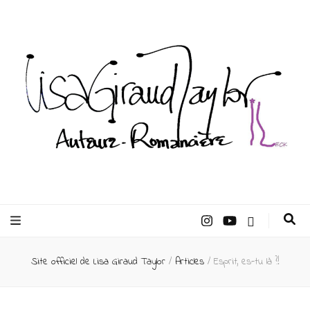
Lisa Giraud
Taylor –
Site officiel de Lisa Giraud Taylor
/
Articles
/
Esprit, es-tu là ?!
Auteur