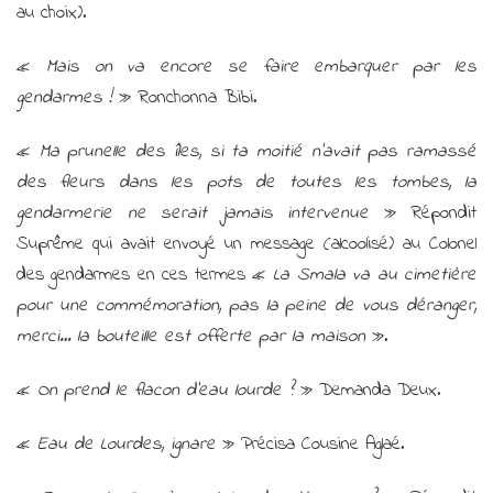
au choix).
«
Mais on va encore se faire embarquer par les
gendarmes !
» Ronchonna Bibi.
«
Ma prunelle des îles, si ta moitié n’avait pas ramassé
des fleurs dans les pots de toutes les tombes, la
gendarmerie ne serait jamais intervenue
» Répondit
Suprême qui avait envoyé un message (alcoolisé) au Colonel
des gendarmes en ces termes «
La Smala va au cimetière
pour une commémoration, pas la peine de vous déranger,
merci… la bouteille est offerte par la maison
».
«
On prend le flacon d’eau lourde ?
» Demanda Deux.
«
Eau de Lourdes, ignare
» Précisa Cousine Aglaé.