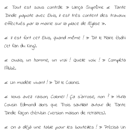
«
Tout est sous contrôl
e » Lança Suprême «
Tante
Dinde papote avec Elvis, il est très content des travaux
effectués par la mairie sur la place de l’Eglise
».
«
Il est fort cet Elvis, quand même !
» Dit le Maire ébahi
(et fan du King).
«
Ouais, un homme, un vrai ! Quelle voix !
» Compléta
l’Abbé.
«
Un modèle vivant !
» Dit le Colonel.
«
Vous avez raison, Colonel ! Ça s’arrose, non ?
» Hurla
Cousin Edmond alors que Trois sautillait autour de Tante
Dinde façon chérubin (version maison de retraites).
«
On a déjà une table pour les bouteilles !
» Précisa Un