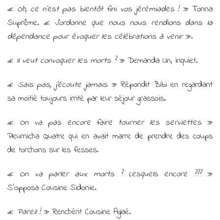
«
Oh, ce n’est pas bientôt fini vos jérémiades !
» Tonna
Suprême. «
J’ordonne que nous nous rendions dans la
dépendance pour évoquer les célébrations à venir
».
«
Il veut convoquer les morts ?
» Demanda Un, inquiet.
«
Sais pas, j’écoute jamais
» Répondit Bibi en regardant
sa moitié toujours irrité par leur séjour grassois.
«
On va pas encore faire tourner les serviettes
»
Pleurnicha Quatre qui en avait marre de prendre des coups
de torchons sur les fesses.
«
On va parler aux morts ? Lesquels encore ???
»
S’opposa Cousine Sidonie.
«
Pareil !
» Renchérit Cousine Aglaé.