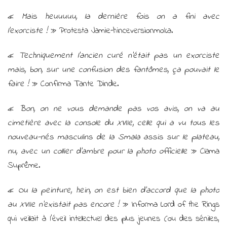
«
Mais heuuuuu, la dernière fois on a fini avec
l’exorciste !
» Protesta Jamie-hinceversionmoka.
«
Techniquement l’ancien curé n’était pas un exorciste
mais, bon, sur une confusion des fantômes, ça pouvait le
faire !
» Confirma Tante Dinde.
«
Bon, on ne vous demande pas vos avis, on va au
cimetière avec la console du XVIIe, celle qui a vu tous les
nouveau-nés masculins de la Smala assis sur le plateau,
nu, avec un collier d’ambre pour la photo officielle
» Clama
Suprême.
«
Ou la peinture, hein, on est bien d’accord que la photo
au XVIIe n’existait pas encore !
» Informa Lord of the Rings
qui veillait à l’éveil intellectuel des plus jeunes (ou des séniles,