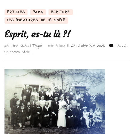
ARTICLES
BLOG
ÉCRITURE
LES AVENTURES DE LA SMALA
Esprit, es-tu là ?!
par
Lisa Giraud Taylor
mis à jour le
23 septembre 2023
Laisser
sur
un commentaire
Esprit,
es-
tu
là ?!