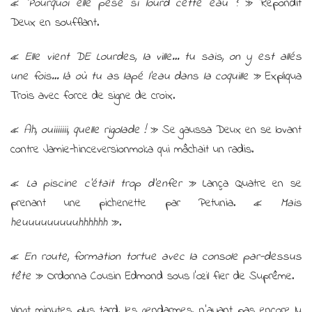
«
Pourquoi elle pèse si lourd cette eau ?
» Répondit
Deux en soufflant.
«
Elle vient DE Lourdes, la ville… tu sais, on y est allés
une fois… là où tu as lapé l’eau dans la coquille
» Expliqua
Trois avec force de signe de croix.
«
Ah, ouiiiiiii, quelle rigolade !
» Se gaussa Deux en se lovant
contre Jamie-hinceversionmoka qui mâchait un radis.
«
La piscine c’était trop d’enfer
» Lança Quatre en se
prenant une pichenette par Petunia. «
Mais
heuuuuuuuuuhhhhhh
».
«
En route, formation tortue avec la console par-dessus
tête
» Ordonna Cousin Edmond sous l’œil fier de Suprême.
Vingt minutes plus tard, les gendarmes, n’ayant pas encore lu