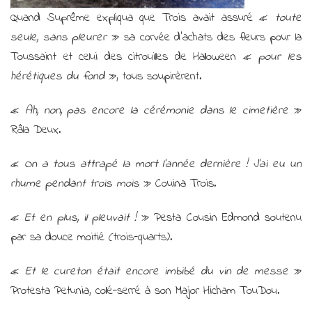
Quand Suprême expliqua que Trois avait assuré «
toute
seule, sans pleurer
» sa corvée d’achats des fleurs pour la
Toussaint et celui des citrouilles de Halloween «
pour les
hérétiques du fond
», tous soupirèrent.
«
Ah, non, pas encore la cérémonie dans le cimetière
»
Râla Deux.
«
On a tous attrapé la mort l’année dernière ! J’ai eu un
rhume pendant trois mois
» Couina Trois.
«
Et en plus, il pleuvait !
» Pesta Cousin Edmond soutenu
par sa douce moitié (trois-quarts).
«
Et le cureton était encore imbibé du vin de messe
»
Protesta Petunia, collé-serré à son Major Hicham TouDou.